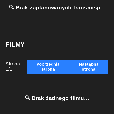
🔍 Brak zaplanowanych transmisji...
FILMY
Strona
Poprzednia
Następna
1
/
1
strona
strona
🔍 Brak żadnego filmu...