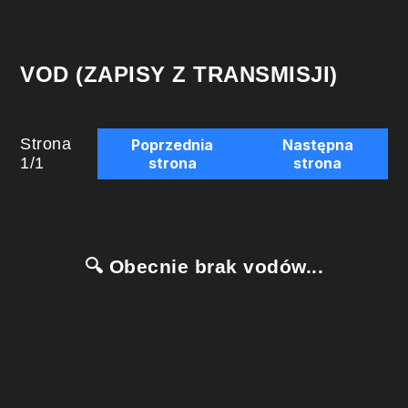
VOD (ZAPISY Z TRANSMISJI)
Strona
Poprzednia
Następna
1
/
1
strona
strona
🔍 Obecnie brak vodów...