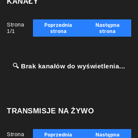
KANAŁY
Strona
Poprzednia
Następna
1
/
1
strona
strona
🔍 Brak kanałów do wyświetlenia...
TRANSMISJE NA ŻYWO
Strona
Poprzednia
Następna