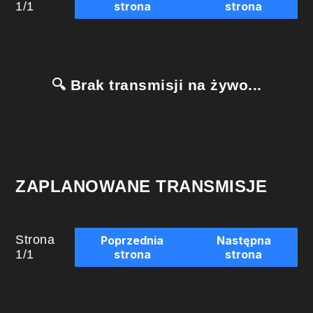
1
/
1
strona
strona
🔍 Brak transmisji na żywo...
ZAPLANOWANE TRANSMISJE
Strona
Poprzednia
Następna
1
/
1
strona
strona