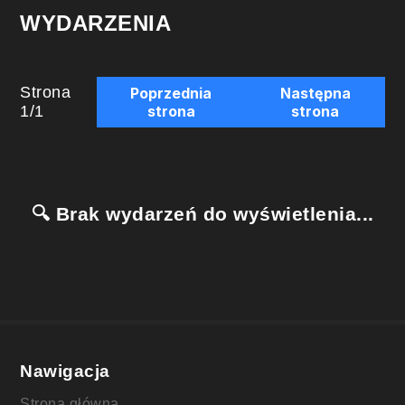
WYDARZENIA
Strona
Poprzednia
Następna
1
/
1
strona
strona
🔍 Brak wydarzeń do wyświetlenia...
Nawigacja
Strona główna