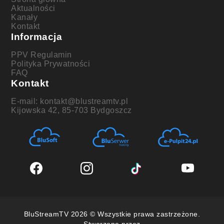
Aktualności
Kanały
Kontakt
Informacja
PPV Regulamin
Polityka Prywatności
FAQ
Kontakt
E-mail: kontakt@blustreamtv.pl
Kijowska 42, 85-703 Bydgoszcz
BluStreamTV 2026 © Wszystkie prawa zastrzeżone.
Stworzone przez