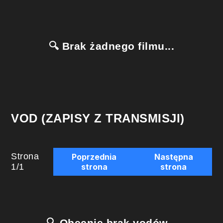
🔍 Brak żadnego filmu...
VOD (ZAPISY Z TRANSMISJI)
Strona
Poprzednia
Następna
1
/
1
strona
strona
🔍 Obecnie brak vodów...