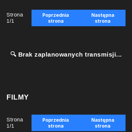
Strona
Poprzednia
Następna
1
/
1
strona
strona
🔍 Brak zaplanowanych transmisji...
FILMY
Strona
Poprzednia
Następna
1
/
1
strona
strona