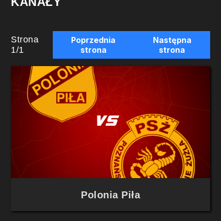
KANAŁY
Strona
Poprzednia
Następna
1
/
1
strona
strona
Polonia Piła