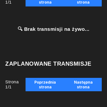
1
/
1
strona
strona
🔍 Brak transmisji na żywo...
ZAPLANOWANE TRANSMISJE
Strona
Poprzednia
Następna
1
/
1
strona
strona