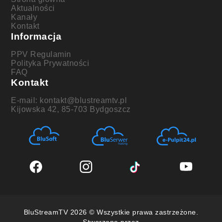
Aktualności
Kanały
Kontakt
Informacja
PPV Regulamin
Polityka Prywatności
FAQ
Kontakt
E-mail: kontakt@blustreamtv.pl
Kijowska 42, 85-703 Bydgoszcz
BluStreamTV 2026 © Wszystkie prawa zastrzeżone.
Stworzone przez