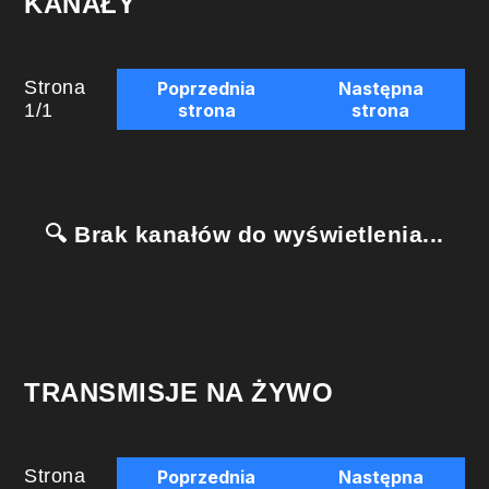
KANAŁY
Strona
Poprzednia
Następna
1
/
1
strona
strona
🔍 Brak kanałów do wyświetlenia...
TRANSMISJE NA ŻYWO
Strona
Poprzednia
Następna