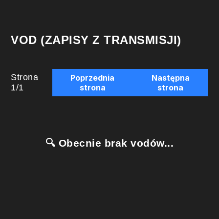
VOD (ZAPISY Z TRANSMISJI)
Strona
Poprzednia
Następna
1
/
1
strona
strona
🔍 Obecnie brak vodów...