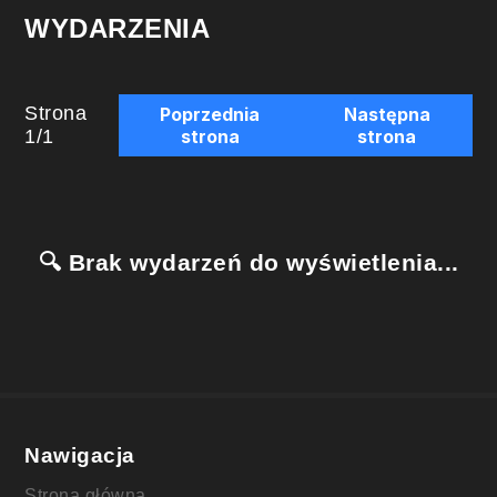
WYDARZENIA
Strona
Poprzednia
Następna
1
/
1
strona
strona
🔍 Brak wydarzeń do wyświetlenia...
Nawigacja
Strona główna