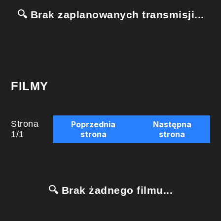
🔍 Brak zaplanowanych transmisji...
FILMY
Strona
Poprzednia
Następna
1
/
1
strona
strona
🔍 Brak żadnego filmu...