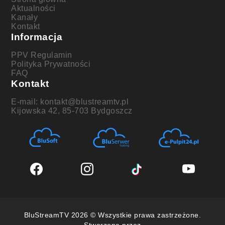
Aktualności
Kanały
Kontakt
Informacja
PPV Regulamin
Polityka Prywatności
FAQ
Kontakt
E-mail: kontakt@blustreamtv.pl
Kijowska 42, 85-703 Bydgoszcz
BluStreamTV 2026 © Wszystkie prawa zastrzeżone.
Stworzone przez