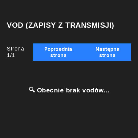
VOD (ZAPISY Z TRANSMISJI)
Strona
Poprzednia
Następna
1
/
1
strona
strona
🔍 Obecnie brak vodów...