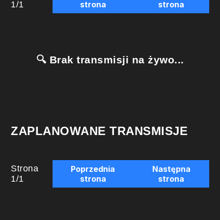
1
/
1
strona
strona
🔍 Brak transmisji na żywo...
ZAPLANOWANE TRANSMISJE
Strona
Poprzednia
Następna
1
/
1
strona
strona