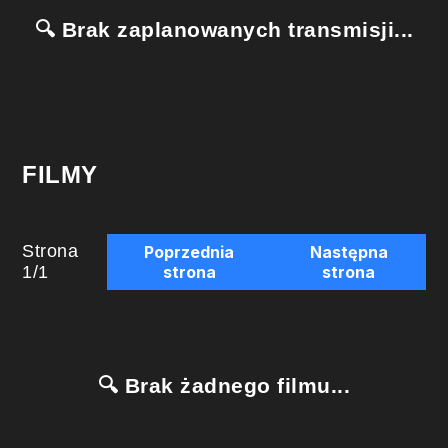
🔍 Brak zaplanowanych transmisji...
FILMY
Strona
Poprzednia
Następna
1
/
1
strona
strona
🔍 Brak żadnego filmu...