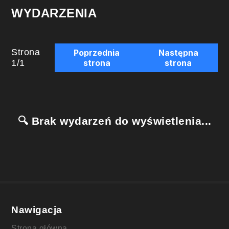
WYDARZENIA
Strona
Poprzednia
Następna
1
/
1
strona
strona
🔍 Brak wydarzeń do wyświetlenia...
Nawigacja
Strona główna