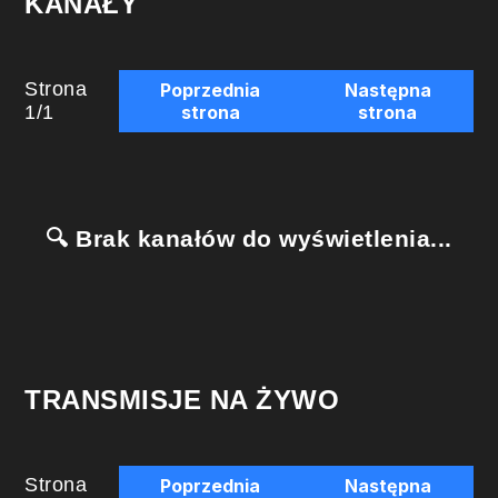
KANAŁY
Strona
Poprzednia
Następna
1
/
1
strona
strona
🔍 Brak kanałów do wyświetlenia...
TRANSMISJE NA ŻYWO
Strona
Poprzednia
Następna