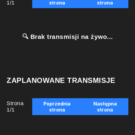
1
/
1
strona
strona
🔍 Brak transmisji na żywo...
ZAPLANOWANE TRANSMISJE
Strona
Poprzednia
Następna
1
/
1
strona
strona