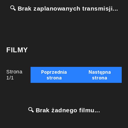
🔍 Brak zaplanowanych transmisji...
FILMY
Strona
Poprzednia
Następna
1
/
1
strona
strona
🔍 Brak żadnego filmu...