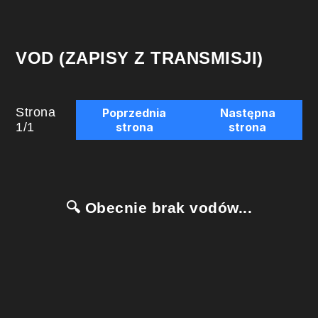
VOD (ZAPISY Z TRANSMISJI)
Strona
Poprzednia
Następna
1
/
1
strona
strona
🔍 Obecnie brak vodów...