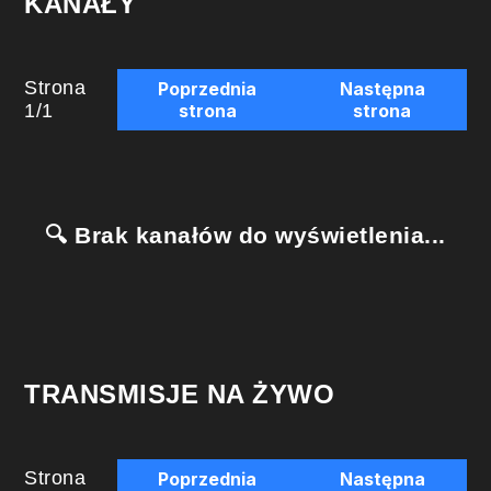
KANAŁY
Strona
Poprzednia
Następna
1
/
1
strona
strona
🔍 Brak kanałów do wyświetlenia...
TRANSMISJE NA ŻYWO
Strona
Poprzednia
Następna