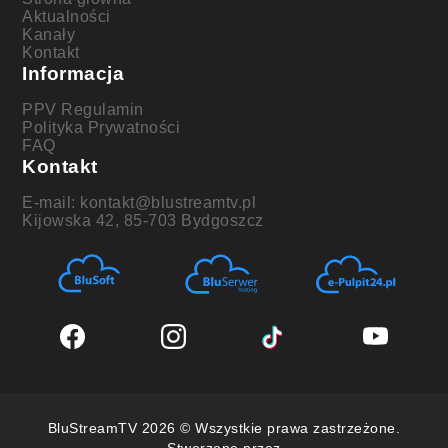
Aktualności
Kanały
Kontakt
Informacja
PPV Regulamin
Polityka Prywatności
FAQ
Kontakt
E-mail: kontakt@blustreamtv.pl
Kijowska 42, 85-703 Bydgoszcz
BluStreamTV 2026 © Wszystkie prawa zastrzeżone.
Stworzone przez