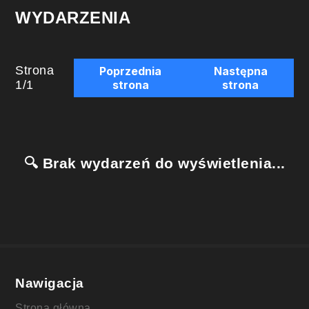
WYDARZENIA
Strona
Poprzednia
Następna
1
/
1
strona
strona
🔍 Brak wydarzeń do wyświetlenia...
Nawigacja
Strona główna