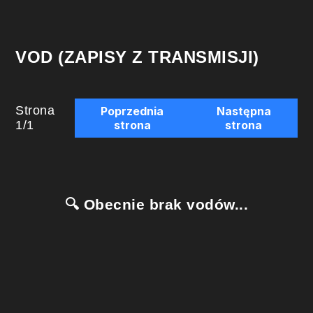
VOD (ZAPISY Z TRANSMISJI)
Strona
Poprzednia
Następna
1
/
1
strona
strona
🔍 Obecnie brak vodów...