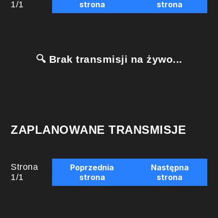
1
/
1
strona
strona
🔍 Brak transmisji na żywo...
ZAPLANOWANE TRANSMISJE
Strona
Poprzednia
Następna
1
/
1
strona
strona