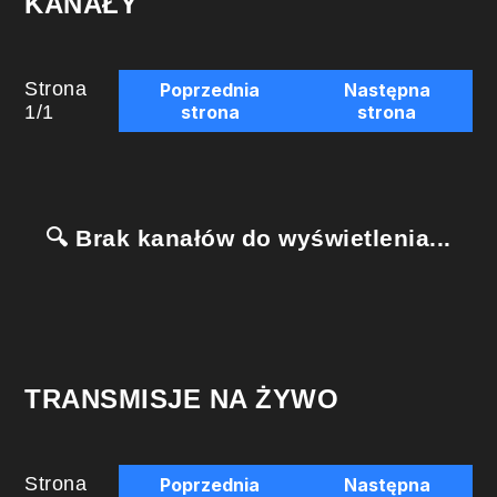
KANAŁY
Strona
Poprzednia
Następna
1
/
1
strona
strona
🔍 Brak kanałów do wyświetlenia...
TRANSMISJE NA ŻYWO
Strona
Poprzednia
Następna