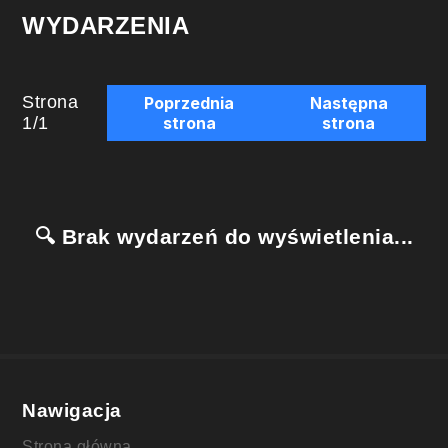
WYDARZENIA
Strona
Poprzednia
Następna
1
/
1
strona
strona
🔍 Brak wydarzeń do wyświetlenia...
Nawigacja
Strona główna