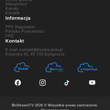
Aktualności
Kanały
Kontakt
Informacja
PPV Regulamin
Polityka Prywatności
FAQ
Kontakt
E-mail: kontakt@blustreamtv.pl
Kijowska 42, 85-703 Bydgoszcz
BluStreamTV 2026 © Wszystkie prawa zastrzeżone.
Stworzone przez