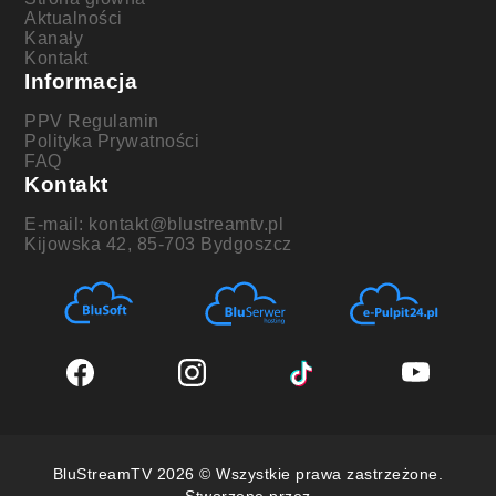
Aktualności
Kanały
Kontakt
Informacja
PPV Regulamin
Polityka Prywatności
FAQ
Kontakt
E-mail: kontakt@blustreamtv.pl
Kijowska 42, 85-703 Bydgoszcz
BluStreamTV 2026 © Wszystkie prawa zastrzeżone.
Stworzone przez