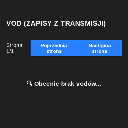
VOD (ZAPISY Z TRANSMISJI)
Strona
Poprzednia
Następna
1
/
1
strona
strona
🔍 Obecnie brak vodów...