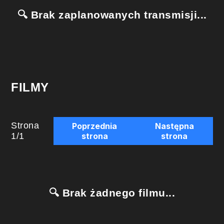
🔍 Brak zaplanowanych transmisji...
FILMY
Strona
Poprzednia
Następna
1
/
1
strona
strona
🔍 Brak żadnego filmu...