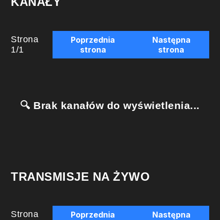
KANAŁY
Strona
Poprzednia
Następna
1
/
1
strona
strona
🔍 Brak kanałów do wyświetlenia...
TRANSMISJE NA ŻYWO
Strona
Poprzednia
Następna