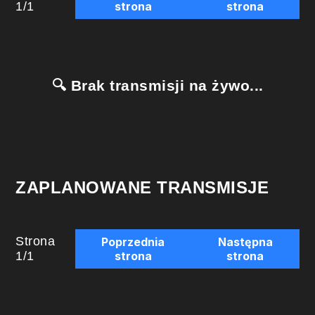
1
/
1
strona
strona
🔍 Brak transmisji na żywo...
ZAPLANOWANE TRANSMISJE
Strona
Poprzednia
Następna
1
/
1
strona
strona