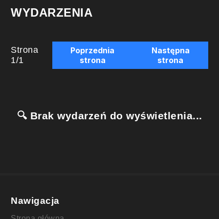
WYDARZENIA
Strona
Poprzednia
Następna
1
/
1
strona
strona
🔍 Brak wydarzeń do wyświetlenia...
Nawigacja
Strona główna