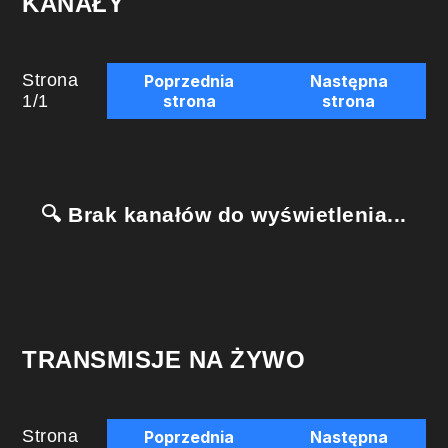
KANAŁY
Strona
Poprzednia
Następna
1
/
1
strona
strona
🔍 Brak kanałów do wyświetlenia...
TRANSMISJE NA ŻYWO
Strona
Poprzednia
Następna