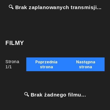
🔍 Brak zaplanowanych transmisji...
FILMY
Strona
Poprzednia
Następna
1
/
1
strona
strona
🔍 Brak żadnego filmu...