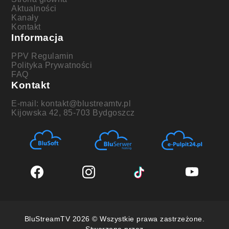
Aktualności
Kanały
Kontakt
Informacja
PPV Regulamin
Polityka Prywatności
FAQ
Kontakt
E-mail: kontakt@blustreamtv.pl
Kijowska 42, 85-703 Bydgoszcz
BluStreamTV 2026 © Wszystkie prawa zastrzeżone.
Stworzone przez