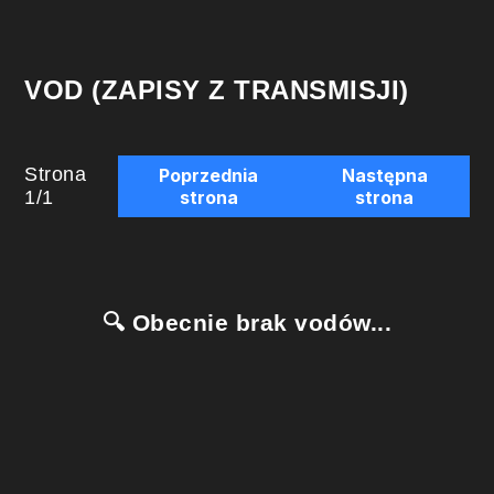
VOD (ZAPISY Z TRANSMISJI)
Strona
Poprzednia
Następna
1
/
1
strona
strona
🔍 Obecnie brak vodów...