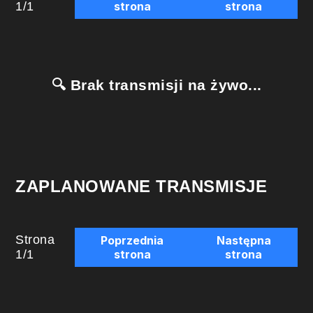
1
/
1
strona
strona
🔍 Brak transmisji na żywo...
ZAPLANOWANE TRANSMISJE
Strona
Poprzednia
Następna
1
/
1
strona
strona