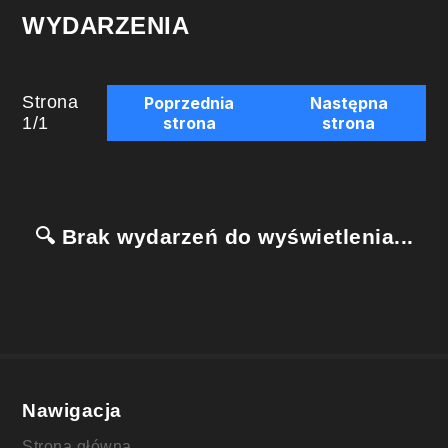
WYDARZENIA
Strona
Poprzednia
Następna
1
/
1
strona
strona
🔍 Brak wydarzeń do wyświetlenia...
Nawigacja
Strona główna