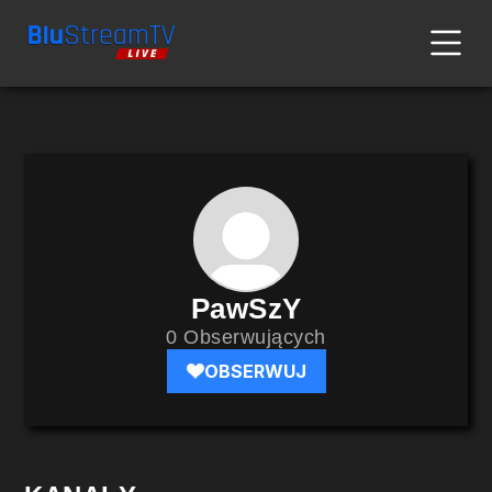
PawSzY
0 Obserwujących
OBSERWUJ