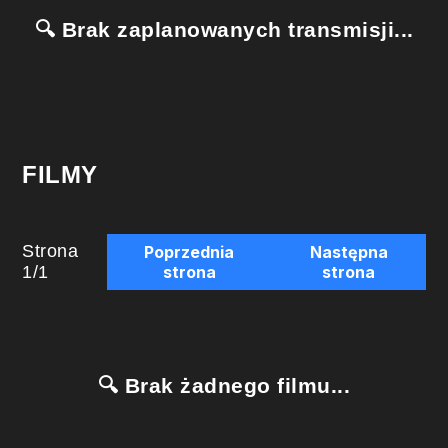
🔍 Brak zaplanowanych transmisji...
FILMY
Strona
Poprzednia
Następna
1
/
1
strona
strona
🔍 Brak żadnego filmu...