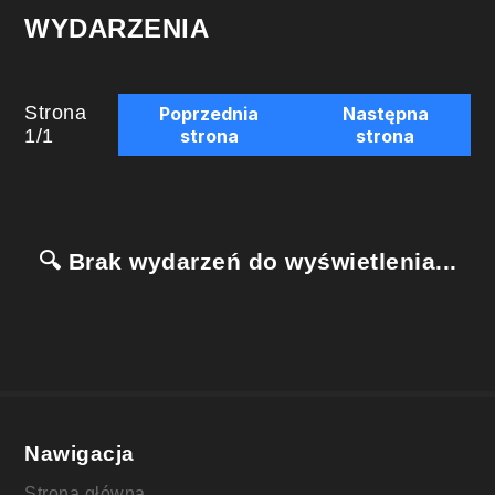
WYDARZENIA
Strona
Poprzednia
Następna
1
/
1
strona
strona
🔍 Brak wydarzeń do wyświetlenia...
Nawigacja
Strona główna