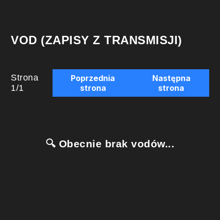
VOD (ZAPISY Z TRANSMISJI)
Strona
Poprzednia
Następna
1
/
1
strona
strona
🔍 Obecnie brak vodów...