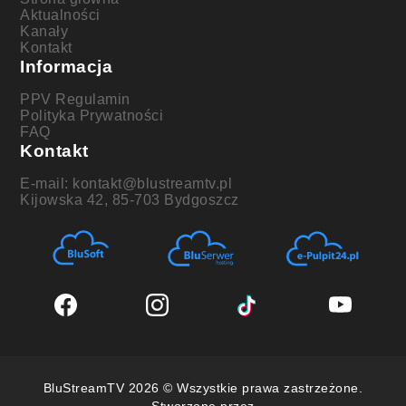
Aktualności
Kanały
Kontakt
Informacja
PPV Regulamin
Polityka Prywatności
FAQ
Kontakt
E-mail: kontakt@blustreamtv.pl
Kijowska 42, 85-703 Bydgoszcz
BluStreamTV 2026 © Wszystkie prawa zastrzeżone.
Stworzone przez