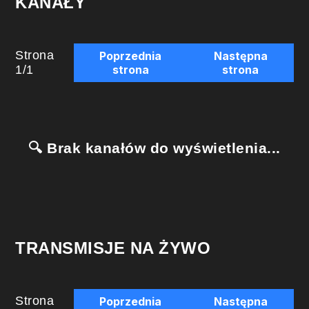
KANAŁY
Strona
Poprzednia
Następna
1
/
1
strona
strona
🔍 Brak kanałów do wyświetlenia...
TRANSMISJE NA ŻYWO
Strona
Poprzednia
Następna