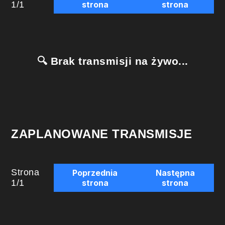
1
/
1
strona
strona
🔍 Brak transmisji na żywo...
ZAPLANOWANE TRANSMISJE
Strona
Poprzednia
Następna
1
/
1
strona
strona