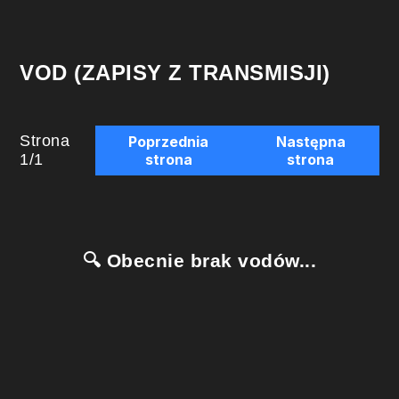
VOD (ZAPISY Z TRANSMISJI)
Strona
Poprzednia
Następna
1
/
1
strona
strona
🔍 Obecnie brak vodów...