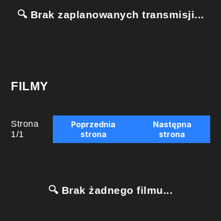
🔍 Brak zaplanowanych transmisji...
FILMY
Strona
Poprzednia
Następna
1
/
1
strona
strona
🔍 Brak żadnego filmu...