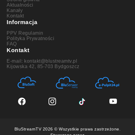
Aktualności
Kanały
Kontakt
Informacja
PPV Regulamin
Polityka Prywatności
FAQ
Kontakt
E-mail: kontakt@blustreamtv.pl
Kijowska 42, 85-703 Bydgoszcz
BluStreamTV 2026 © Wszystkie prawa zastrzeżone.
Stworzone przez