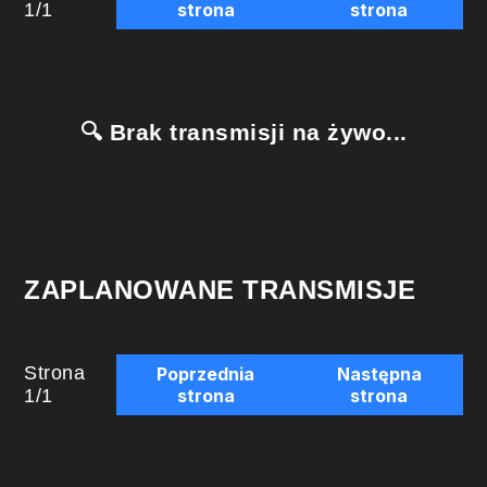
1
/
1
strona
strona
🔍 Brak transmisji na żywo...
ZAPLANOWANE TRANSMISJE
Strona
Poprzednia
Następna
1
/
1
strona
strona