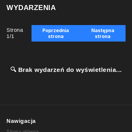
WYDARZENIA
Strona
Poprzednia
Następna
1
/
1
strona
strona
🔍 Brak wydarzeń do wyświetlenia...
Nawigacja
Strona główna