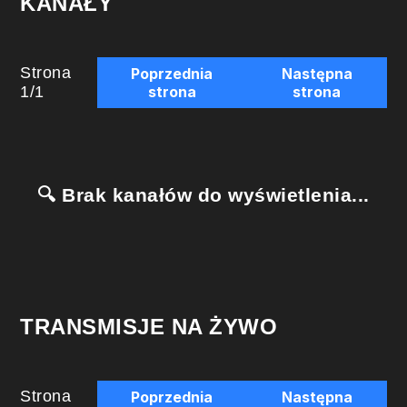
KANAŁY
Strona
Poprzednia
Następna
1
/
1
strona
strona
🔍 Brak kanałów do wyświetlenia...
TRANSMISJE NA ŻYWO
Strona
Poprzednia
Następna