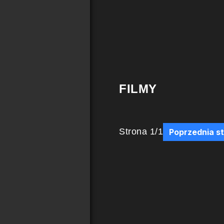
FILMY
Strona
1
/
1
Poprzednia s