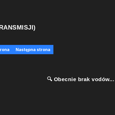
RANSMISJI)
trona
Następna strona
🔍 Obecnie brak vodów...