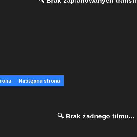
🔍 Brak zaplanowanych transmi
trona
Następna strona
🔍 Brak żadnego filmu...