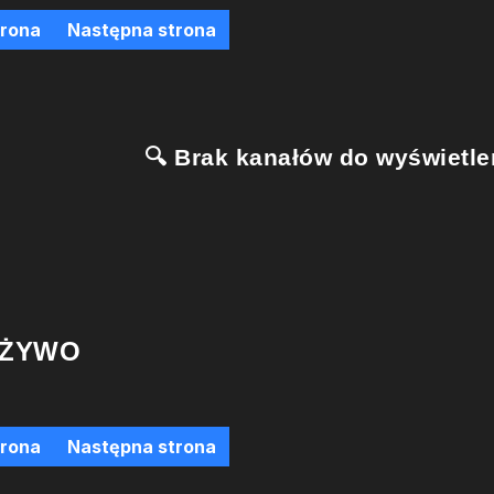
trona
Następna strona
🔍 Brak kanałów do wyświetlen
 ŻYWO
trona
Następna strona