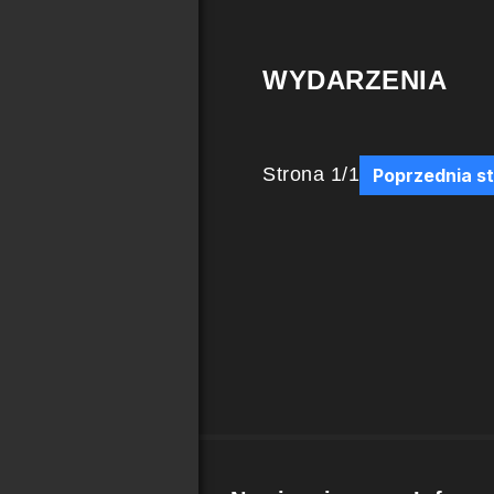
WYDARZENIA
Strona
1
/
1
Poprzednia s