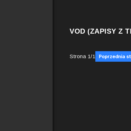
VOD (ZAPISY Z T
Strona
1
/
1
Poprzednia s