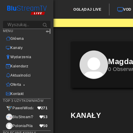
OGLĄDAJ LIVE
VOD
MENU
Główna
Kanały
Wydarzenia
Magd
Kalendarz
0 Obserw
Aktualności
Oferta
Kontakt
TOP 3 UŻYTKOWNIKÓW
PawelWlodarczak
271
KANAŁY
BluStreamTvLive
53
PoloniaPila
50
POLECANE KANAŁY