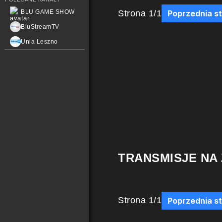
Strona
1
/
1
BLU GAME SHOW
Poprzednia s
BluStreamTV
Unia Leszno
TRANSMISJE NA
Strona
1
/
1
Poprzednia s