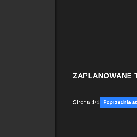
ZAPLANOWANE 
Strona
1
/
1
Poprzednia s