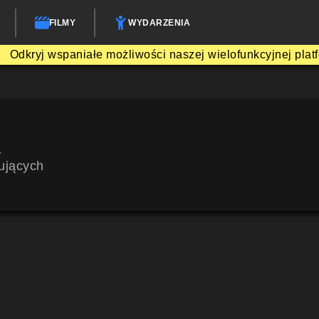
FILMY
WYDARZENIA
Odkryj wspaniałe możliwości naszej wielofunkcyjnej plat
a
ujących