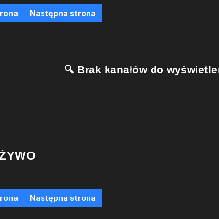
trona
Następna strona
🔍 Brak kanałów do wyświetlen
 ŻYWO
trona
Następna strona