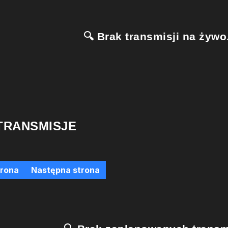
🔍 Brak transmisji na żywo.
TRANSMISJE
trona
Następna strona