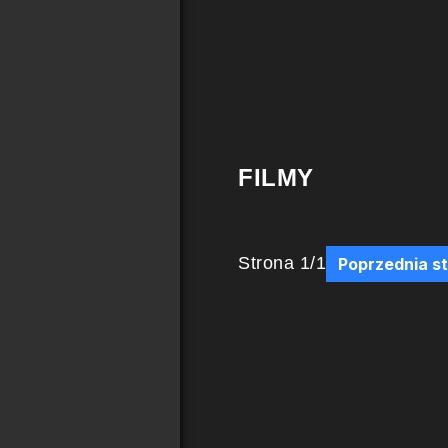
FILMY
Strona
1
/
1
Poprzednia s