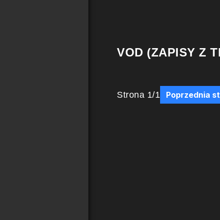
VOD (ZAPISY Z T
Strona
1
/
1
Poprzednia s