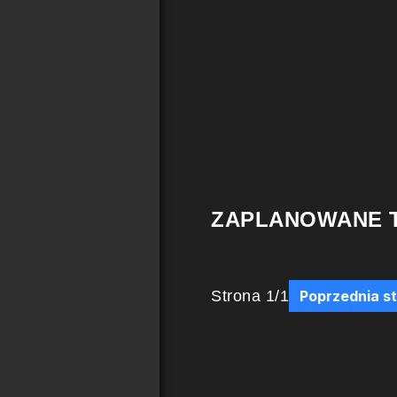
ZAPLANOWANE 
Strona
1
/
1
Poprzednia s