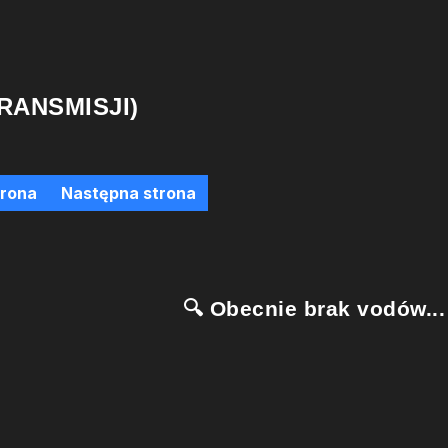
RANSMISJI)
trona
Następna strona
🔍 Obecnie brak vodów...