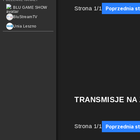
Strona
1
/
1
BLU GAME SHOW
Poprzednia s
BluStreamTV
Unia Leszno
TRANSMISJE NA
Strona
1
/
1
Poprzednia s