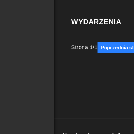
WYDARZENIA
Strona
1
/
1
Poprzednia s