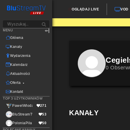
OGLĄDAJ LIVE
VOD
MENU
Główna
Kanały
Wydarzenia
Cegiel
Kalendarz
0 Obserw
Aktualności
Oferta
Kontakt
TOP 3 UŻYTKOWNIKÓW
PawelWlodarczak
271
KANAŁY
BluStreamTvLive
53
PoloniaPila
50
POLECANE KANAŁY