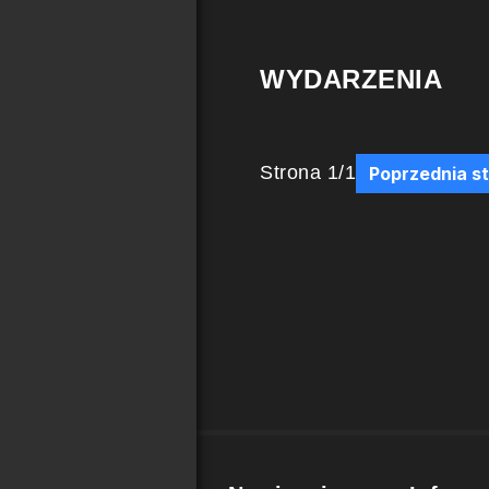
WYDARZENIA
Strona
1
/
1
Poprzednia s