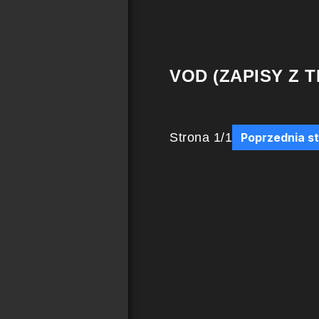
VOD (ZAPISY Z T
Strona
1
/
1
Poprzednia s