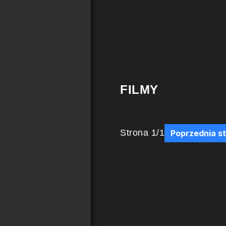
FILMY
Strona
1
/
1
Poprzednia s