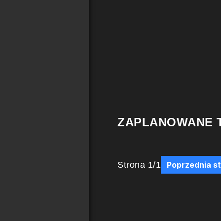
ZAPLANOWANE 
Strona
1
/
1
Poprzednia s