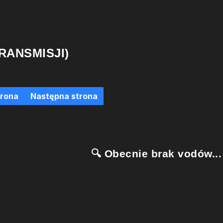
RANSMISJI)
trona
Następna strona
🔍 Obecnie brak vodów...