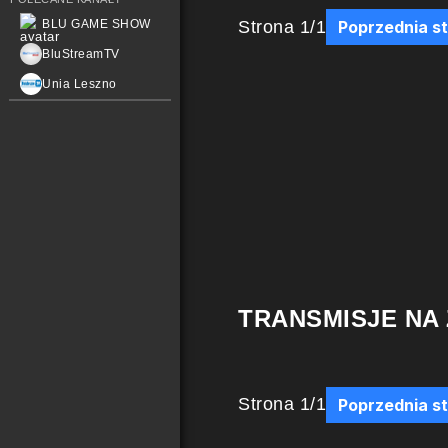
Strona
1
/
1
BLU GAME SHOW
Poprzednia s
BluStreamTV
Unia Leszno
TRANSMISJE NA
Strona
1
/
1
Poprzednia s