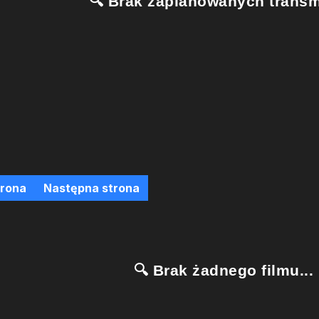
🔍 Brak zaplanowanych transmi
trona
Następna strona
🔍 Brak żadnego filmu...