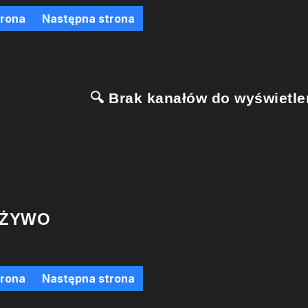
trona
Następna strona
🔍 Brak kanałów do wyświetlen
 ŻYWO
trona
Następna strona