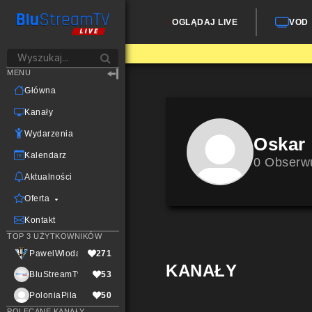
OGLĄDAJ LIVE
VOD
MENU
Główna
Kanały
Wydarzenia
Oskar
Kalendarz
0 Obserw
Aktualności
Oferta
Kontakt
TOP 3 UŻYTKOWNIKÓW
PawelWlodarczak
271
KANAŁY
BluStreamTvLive
53
PoloniaPila
50
POLECANE KANAŁY