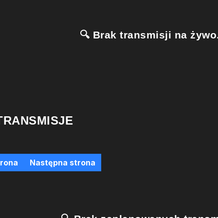
🔍 Brak transmisji na żywo.
TRANSMISJE
trona
Następna strona