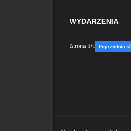
WYDARZENIA
Strona
1
/
1
Poprzednia s