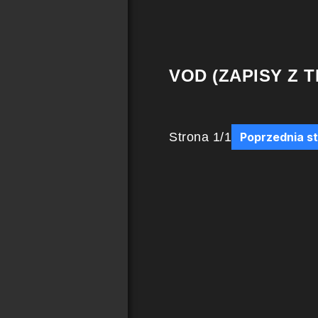
VOD (ZAPISY Z T
Strona
1
/
1
Poprzednia s