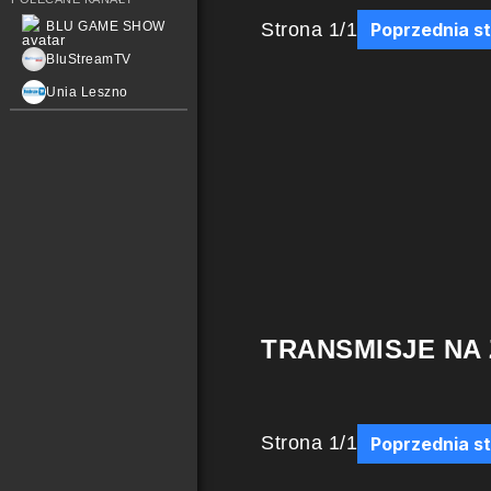
Strona
1
/
1
BLU GAME SHOW
Poprzednia s
BluStreamTV
Unia Leszno
TRANSMISJE NA
Strona
1
/
1
Poprzednia s