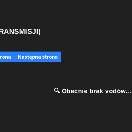
RANSMISJI)
trona
Następna strona
🔍 Obecnie brak vodów...