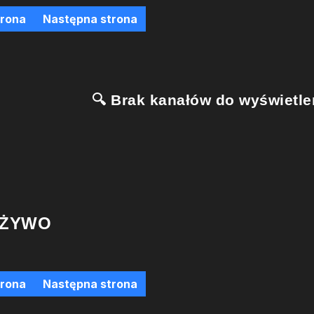
trona
Następna strona
🔍 Brak kanałów do wyświetlen
 ŻYWO
trona
Następna strona