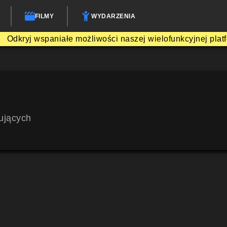
FILMY
WYDARZENIA
Odkryj wspaniałe możliwości naszej wielofunkcyjnej plat
ujących