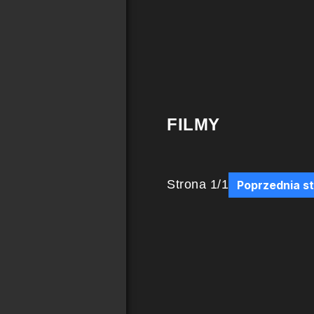
FILMY
Strona
1
/
1
Poprzednia s