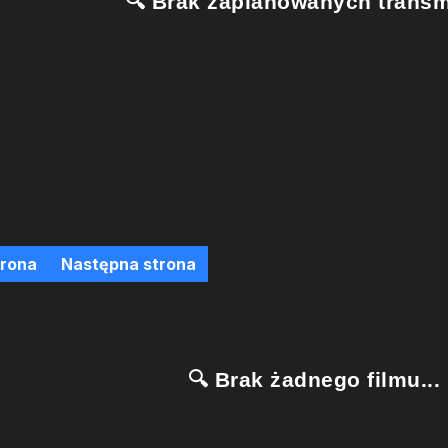
🔍 Brak zaplanowanych transmi
trona
Następna strona
🔍 Brak żadnego filmu...