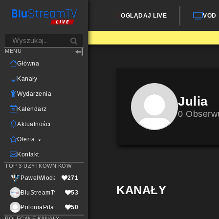
OGLĄDAJ LIVE
VOD
MENU
Główna
Kanały
Wydarzenia
Julia
Kalendarz
0 Obserw
Aktualności
Oferta
Kontakt
TOP 3 UŻYTKOWNIKÓW
PawelWlodarczak
271
KANAŁY
BluStreamTvLive
53
PoloniaPila
50
POLECANE KANAŁY