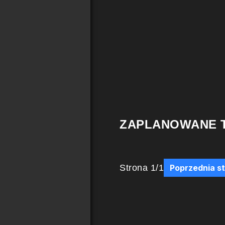
ZAPLANOWANE 
Strona
1
/
1
Poprzednia s