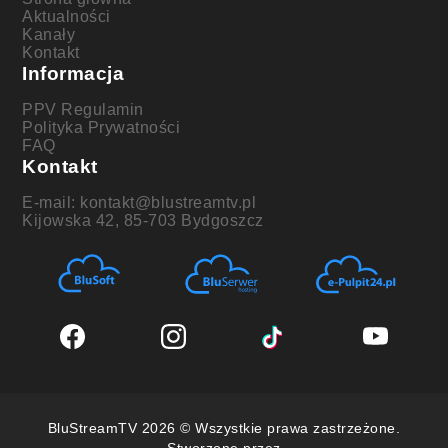
Aktualności
Kanały
Kontakt
Informacja
PPV Regulamin
Polityka Prywatności
FAQ
Kontakt
E-mail: kontakt@blustreamtv.pl
Kijowska 42, 85-703 Bydgoszcz
BluStreamTV 2026 © Wszystkie prawa zastrzeżone.
Stworzone przez