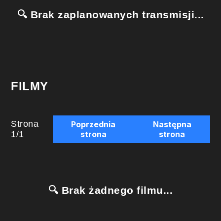
🔍 Brak zaplanowanych transmisji...
FILMY
Strona
Poprzednia
Następna
1
/
1
strona
strona
🔍 Brak żadnego filmu...