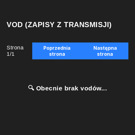
VOD (ZAPISY Z TRANSMISJI)
Strona
Poprzednia
Następna
1
/
1
strona
strona
🔍 Obecnie brak vodów...