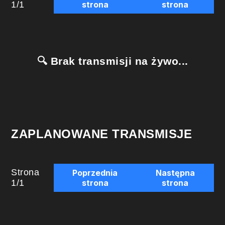
1
/
1
strona
strona
🔍 Brak transmisji na żywo...
ZAPLANOWANE TRANSMISJE
Strona
Poprzednia
Następna
1
/
1
strona
strona