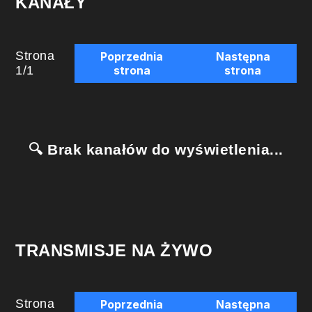
KANAŁY
Strona
Poprzednia
Następna
1
/
1
strona
strona
🔍 Brak kanałów do wyświetlenia...
TRANSMISJE NA ŻYWO
Strona
Poprzednia
Następna