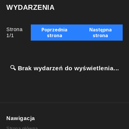
WYDARZENIA
Strona
Poprzednia
Następna
1
/
1
strona
strona
🔍 Brak wydarzeń do wyświetlenia...
Nawigacja
Strona główna