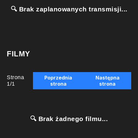
🔍 Brak zaplanowanych transmisji...
FILMY
Strona
Poprzednia
Następna
1
/
1
strona
strona
🔍 Brak żadnego filmu...