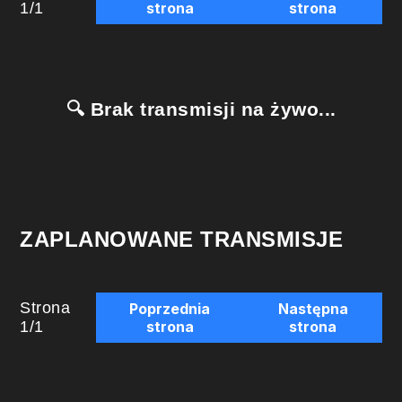
1
/
1
strona
strona
🔍 Brak transmisji na żywo...
ZAPLANOWANE TRANSMISJE
Strona
Poprzednia
Następna
1
/
1
strona
strona