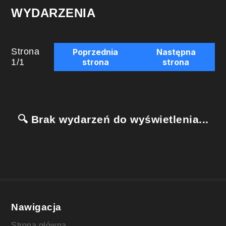
WYDARZENIA
Strona
Poprzednia
Następna
1
/
1
strona
strona
🔍 Brak wydarzeń do wyświetlenia...
Nawigacja
Strona główna