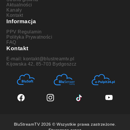
Aktualności
Kanały
Kontakt
Informacja
PPV Regulamin
Polityka Prywatności
FAQ
Kontakt
E-mail: kontakt@blustreamtv.pl
Kijowska 42, 85-703 Bydgoszcz
BluStreamTV 2026 © Wszystkie prawa zastrzeżone.
Stworzone przez