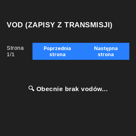
VOD (ZAPISY Z TRANSMISJI)
Strona
Poprzednia
Następna
1
/
1
strona
strona
🔍 Obecnie brak vodów...