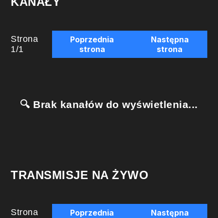
KANAŁY
Strona
Poprzednia
Następna
1
/
1
strona
strona
🔍 Brak kanałów do wyświetlenia...
TRANSMISJE NA ŻYWO
Strona
Poprzednia
Następna