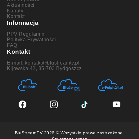
Aktualności
Kanały
Kontakt
Informacja
PPV Regulamin
Polityka Prywatności
FAQ
Kontakt
E-mail: kontakt@blustreamtv.pl
Kijowska 42, 85-703 Bydgoszcz
BluStreamTV 2026 © Wszystkie prawa zastrzeżone.
Stworzone przez