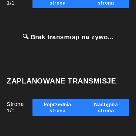
1
/
1
strona
strona
🔍 Brak transmisji na żywo...
ZAPLANOWANE TRANSMISJE
Strona
Poprzednia
Następna
1
/
1
strona
strona