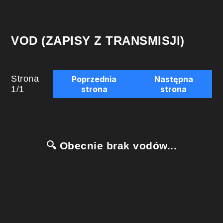
VOD (ZAPISY Z TRANSMISJI)
Strona
Poprzednia
Następna
1
/
1
strona
strona
🔍 Obecnie brak vodów...