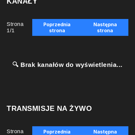
KANAŁY
Strona
Poprzednia
Następna
1
/
1
strona
strona
🔍 Brak kanałów do wyświetlenia...
TRANSMISJE NA ŻYWO
Strona
Poprzednia
Następna