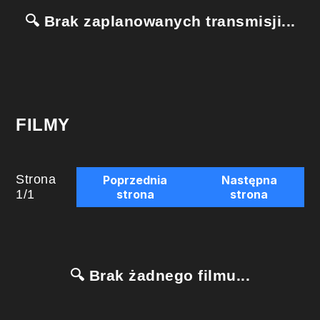
🔍 Brak zaplanowanych transmisji...
FILMY
Strona
Poprzednia
Następna
1
/
1
strona
strona
🔍 Brak żadnego filmu...