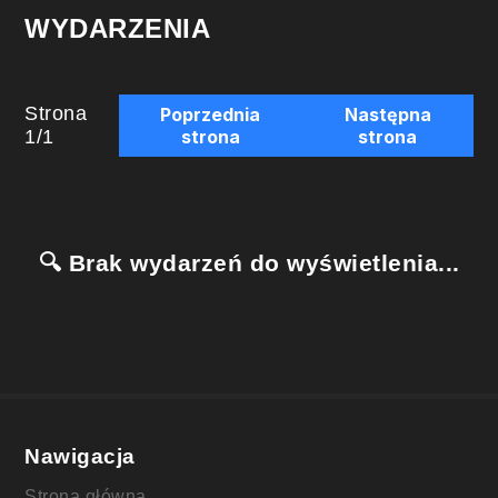
WYDARZENIA
Strona
Poprzednia
Następna
1
/
1
strona
strona
🔍 Brak wydarzeń do wyświetlenia...
Nawigacja
Strona główna