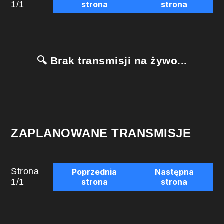
1
/
1
strona
strona
🔍 Brak transmisji na żywo...
ZAPLANOWANE TRANSMISJE
Strona
Poprzednia
Następna
1
/
1
strona
strona