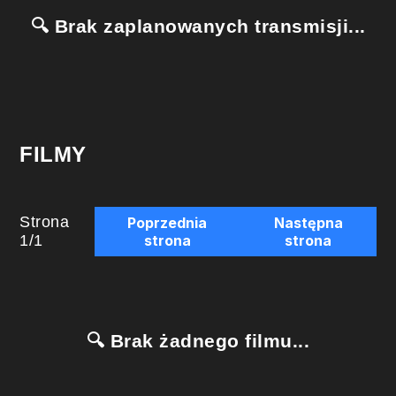
🔍 Brak zaplanowanych transmisji...
FILMY
Strona
Poprzednia
Następna
1
/
1
strona
strona
🔍 Brak żadnego filmu...