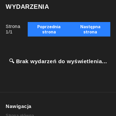
WYDARZENIA
Strona
Poprzednia
Następna
1
/
1
strona
strona
🔍 Brak wydarzeń do wyświetlenia...
Nawigacja
Strona główna