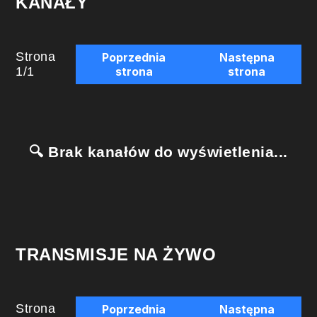
KANAŁY
Strona
Poprzednia
Następna
1
/
1
strona
strona
🔍 Brak kanałów do wyświetlenia...
TRANSMISJE NA ŻYWO
Strona
Poprzednia
Następna