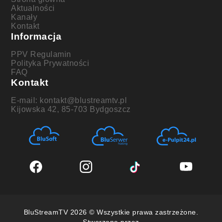
Aktualności
Kanały
Kontakt
Informacja
PPV Regulamin
Polityka Prywatności
FAQ
Kontakt
E-mail: kontakt@blustreamtv.pl
Kijowska 42, 85-703 Bydgoszcz
BluStreamTV 2026 © Wszystkie prawa zastrzeżone.
Stworzone przez