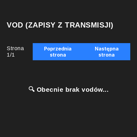
VOD (ZAPISY Z TRANSMISJI)
Strona
Poprzednia
Następna
1
/
1
strona
strona
🔍 Obecnie brak vodów...