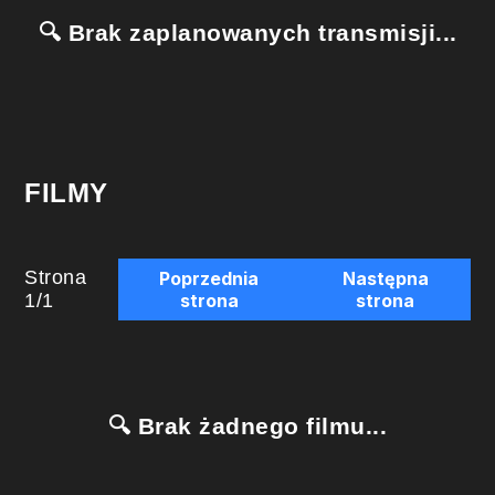
🔍 Brak zaplanowanych transmisji...
FILMY
Strona
Poprzednia
Następna
1
/
1
strona
strona
🔍 Brak żadnego filmu...