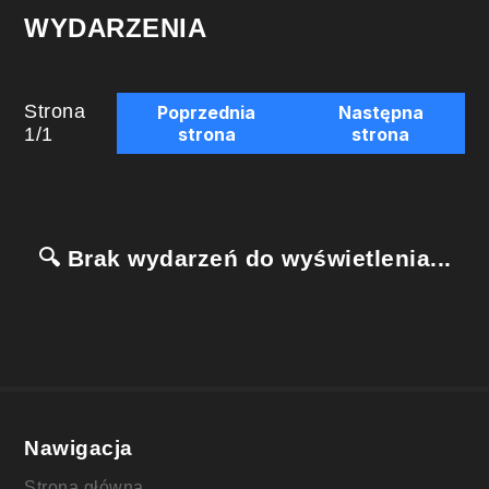
WYDARZENIA
Strona
Poprzednia
Następna
1
/
1
strona
strona
🔍 Brak wydarzeń do wyświetlenia...
Nawigacja
Strona główna