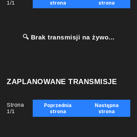
1
/
1
strona
strona
🔍 Brak transmisji na żywo...
ZAPLANOWANE TRANSMISJE
Strona
Poprzednia
Następna
1
/
1
strona
strona