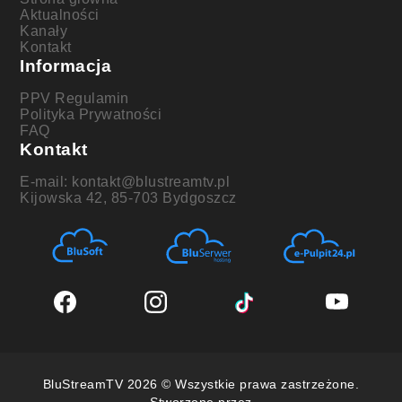
Aktualności
Kanały
Kontakt
Informacja
PPV Regulamin
Polityka Prywatności
FAQ
Kontakt
E-mail: kontakt@blustreamtv.pl
Kijowska 42, 85-703 Bydgoszcz
BluStreamTV 2026 © Wszystkie prawa zastrzeżone.
Stworzone przez