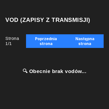
VOD (ZAPISY Z TRANSMISJI)
Strona
Poprzednia
Następna
1
/
1
strona
strona
🔍 Obecnie brak vodów...