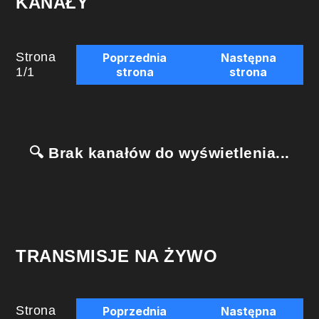
KANAŁY
Strona
Poprzednia
Następna
1
/
1
strona
strona
🔍 Brak kanałów do wyświetlenia...
TRANSMISJE NA ŻYWO
Strona
Poprzednia
Następna