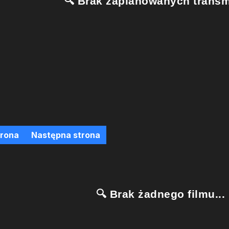
🔍 Brak zaplanowanych transmi
trona
Następna strona
🔍 Brak żadnego filmu...