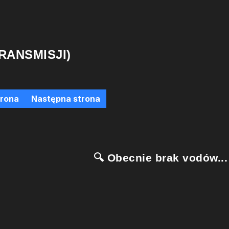
RANSMISJI)
trona
Następna strona
🔍 Obecnie brak vodów...