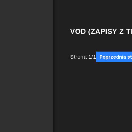
VOD (ZAPISY Z T
Strona
1
/
1
Poprzednia s