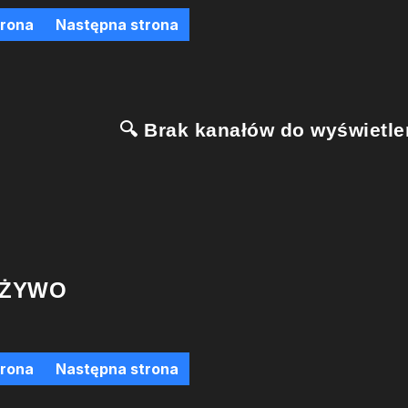
trona
Następna strona
🔍 Brak kanałów do wyświetlen
 ŻYWO
trona
Następna strona