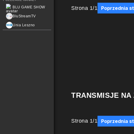
Strona
1
/
1
BLU GAME SHOW
Poprzednia s
BluStreamTV
Unia Leszno
TRANSMISJE NA
Strona
1
/
1
Poprzednia s