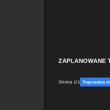
ZAPLANOWANE 
Strona
1
/
1
Poprzednia s