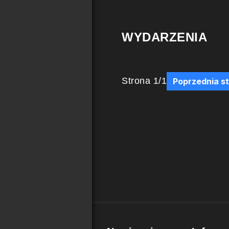
WYDARZENIA
Strona
1
/
1
Poprzednia s