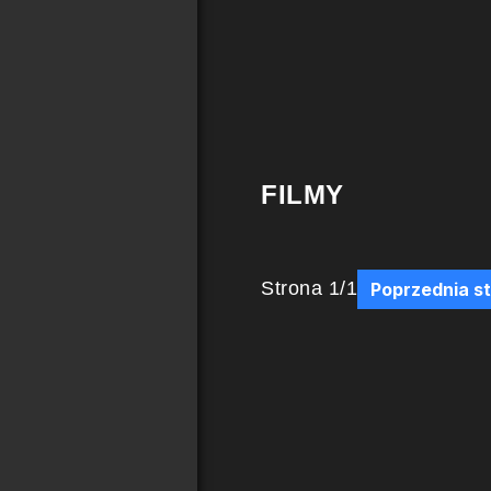
FILMY
Strona
1
/
1
Poprzednia s