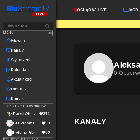
OGLĄDAJ LIVE
VOD
MENU
Główna
Kanały
Wydarzenia
Aleks
Kalendarz
0 Obserw
Aktualności
Oferta
Kontakt
TOP 3 UŻYTKOWNIKÓW
PawelWlodarczak
271
KANAŁY
BluStreamTvLive
53
PoloniaPila
50
POLECANE KANAŁY