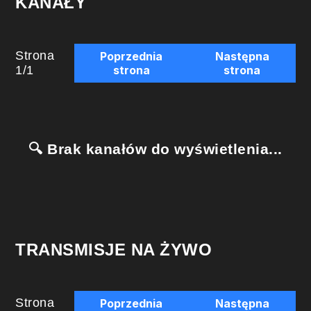
KANAŁY
Strona
Poprzednia
Następna
1
/
1
strona
strona
🔍 Brak kanałów do wyświetlenia...
TRANSMISJE NA ŻYWO
Strona
Poprzednia
Następna