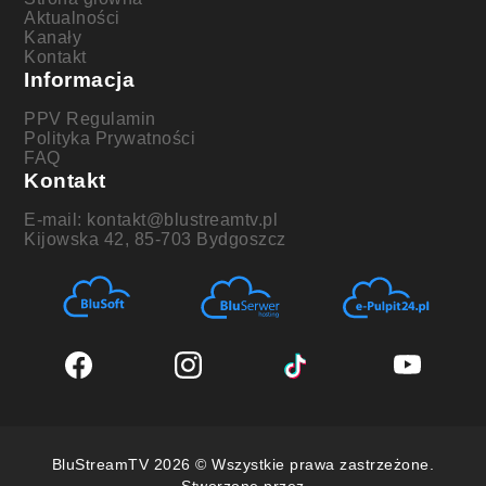
Aktualności
Kanały
Kontakt
Informacja
PPV Regulamin
Polityka Prywatności
FAQ
Kontakt
E-mail: kontakt@blustreamtv.pl
Kijowska 42, 85-703 Bydgoszcz
BluStreamTV 2026 © Wszystkie prawa zastrzeżone.
Stworzone przez