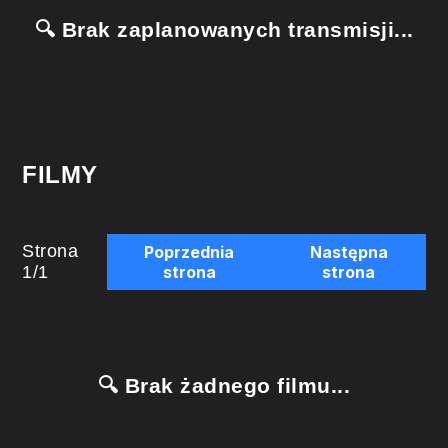
🔍 Brak zaplanowanych transmisji...
FILMY
Strona
Poprzednia
Następna
1
/
1
strona
strona
🔍 Brak żadnego filmu...