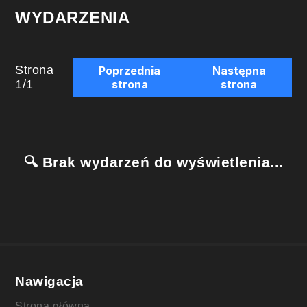
WYDARZENIA
Strona
Poprzednia
Następna
1
/
1
strona
strona
🔍 Brak wydarzeń do wyświetlenia...
Nawigacja
Strona główna