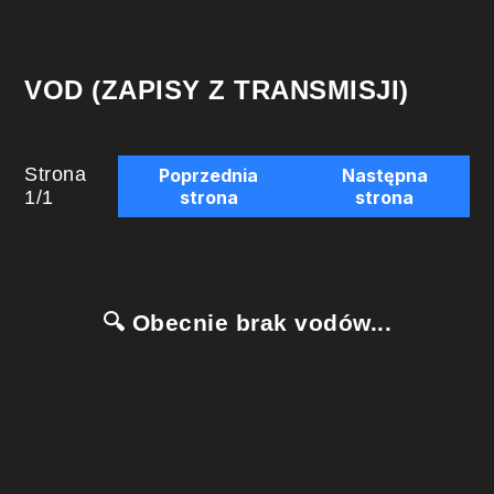
VOD (ZAPISY Z TRANSMISJI)
Strona
Poprzednia
Następna
1
/
1
strona
strona
🔍 Obecnie brak vodów...