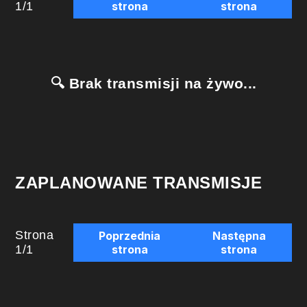
1
/
1
strona
strona
🔍 Brak transmisji na żywo...
ZAPLANOWANE TRANSMISJE
Strona
Poprzednia
Następna
1
/
1
strona
strona