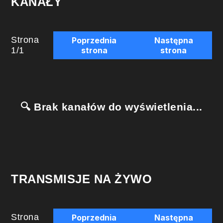
KANAŁY
Strona
Poprzednia
Następna
1
/
1
strona
strona
🔍 Brak kanałów do wyświetlenia...
TRANSMISJE NA ŻYWO
Strona
Poprzednia
Następna