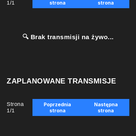
1
/
1
strona
strona
🔍 Brak transmisji na żywo...
ZAPLANOWANE TRANSMISJE
Strona
Poprzednia
Następna
1
/
1
strona
strona