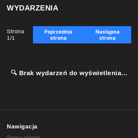
WYDARZENIA
Strona
Poprzednia
Następna
1
/
1
strona
strona
🔍 Brak wydarzeń do wyświetlenia...
Nawigacja
Strona główna