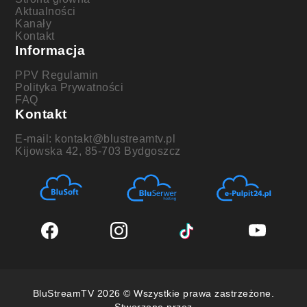
Aktualności
Kanały
Kontakt
Informacja
PPV Regulamin
Polityka Prywatności
FAQ
Kontakt
E-mail: kontakt@blustreamtv.pl
Kijowska 42, 85-703 Bydgoszcz
BluStreamTV 2026 © Wszystkie prawa zastrzeżone.
Stworzone przez