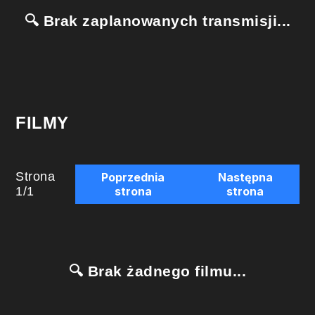
🔍 Brak zaplanowanych transmisji...
FILMY
Strona
Poprzednia
Następna
1
/
1
strona
strona
🔍 Brak żadnego filmu...