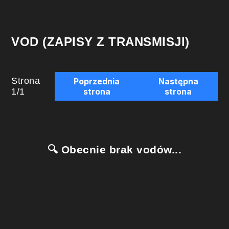
VOD (ZAPISY Z TRANSMISJI)
Strona
Poprzednia
Następna
1
/
1
strona
strona
🔍 Obecnie brak vodów...