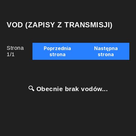
VOD (ZAPISY Z TRANSMISJI)
Strona
Poprzednia
Następna
1
/
1
strona
strona
🔍 Obecnie brak vodów...