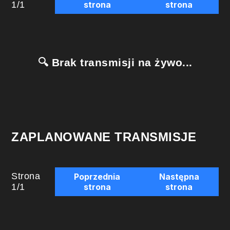
1
/
1
strona
strona
🔍 Brak transmisji na żywo...
ZAPLANOWANE TRANSMISJE
Strona
Poprzednia
Następna
1
/
1
strona
strona