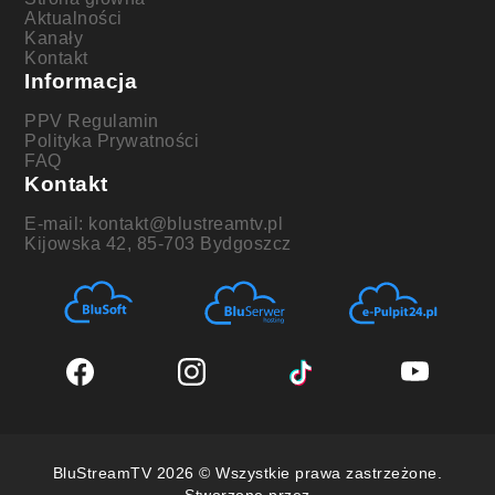
Aktualności
Kanały
Kontakt
Informacja
PPV Regulamin
Polityka Prywatności
FAQ
Kontakt
E-mail: kontakt@blustreamtv.pl
Kijowska 42, 85-703 Bydgoszcz
BluStreamTV 2026 © Wszystkie prawa zastrzeżone.
Stworzone przez