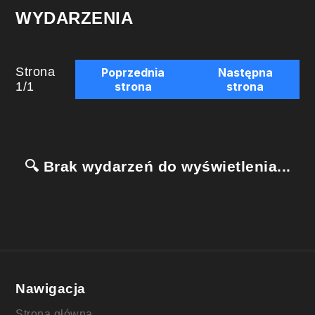
WYDARZENIA
Strona
Poprzednia
Następna
1
/
1
strona
strona
🔍 Brak wydarzeń do wyświetlenia...
Nawigacja
Strona główna