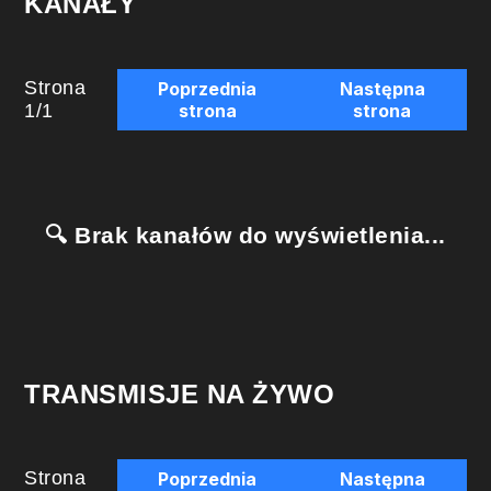
KANAŁY
Strona
Poprzednia
Następna
1
/
1
strona
strona
🔍 Brak kanałów do wyświetlenia...
TRANSMISJE NA ŻYWO
Strona
Poprzednia
Następna