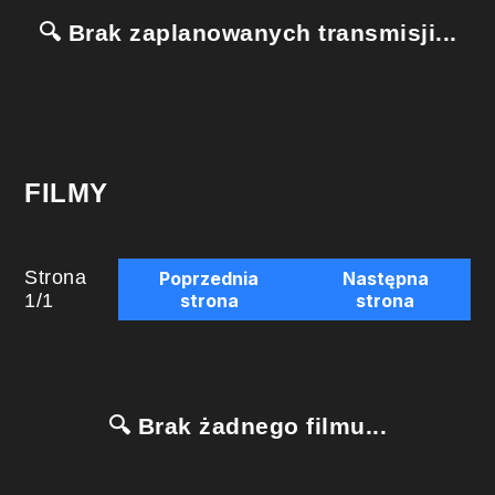
🔍 Brak zaplanowanych transmisji...
FILMY
Strona
Poprzednia
Następna
1
/
1
strona
strona
🔍 Brak żadnego filmu...