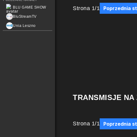
Strona
1
/
1
BLU GAME SHOW
Poprzednia s
BluStreamTV
Unia Leszno
TRANSMISJE NA
Strona
1
/
1
Poprzednia s