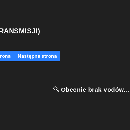
RANSMISJI)
trona
Następna strona
🔍 Obecnie brak vodów...