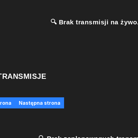
🔍 Brak transmisji na żywo.
TRANSMISJE
trona
Następna strona