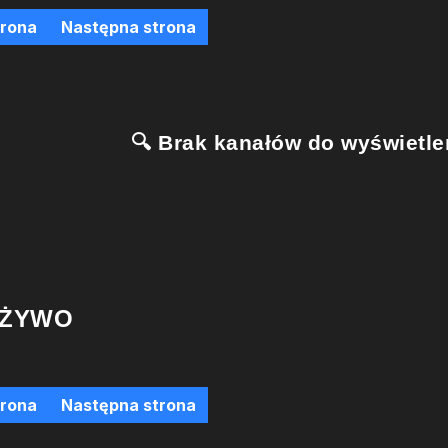
trona
Następna strona
🔍 Brak kanałów do wyświetlen
 ŻYWO
trona
Następna strona