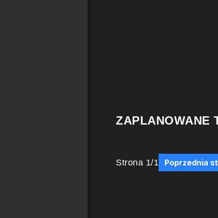
ZAPLANOWANE 
Strona
1
/
1
Poprzednia s