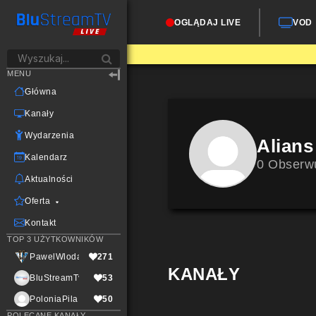
OGLĄDAJ LIVE
VOD
MENU
Główna
Kanały
Wydarzenia
Alians
Kalendarz
0 Obserw
Aktualności
Oferta
Kontakt
TOP 3 UŻYTKOWNIKÓW
PawelWlodarczak
271
KANAŁY
BluStreamTvLive
53
PoloniaPila
50
POLECANE KANAŁY