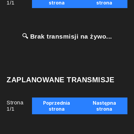
1
/
1
strona
strona
🔍 Brak transmisji na żywo...
ZAPLANOWANE TRANSMISJE
Strona
Poprzednia
Następna
1
/
1
strona
strona