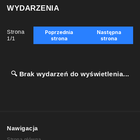
WYDARZENIA
Strona
Poprzednia
Następna
1
/
1
strona
strona
🔍 Brak wydarzeń do wyświetlenia...
Nawigacja
Strona główna