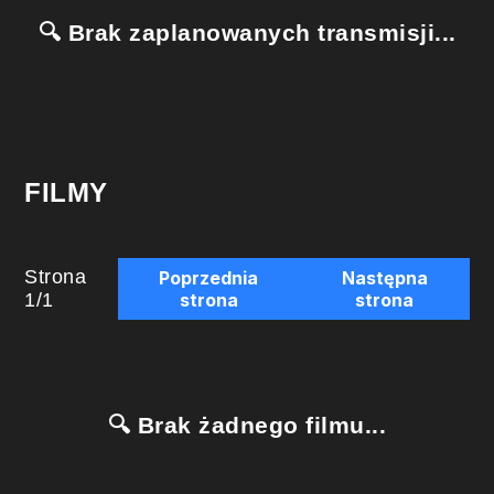
🔍 Brak zaplanowanych transmisji...
FILMY
Strona
Poprzednia
Następna
1
/
1
strona
strona
🔍 Brak żadnego filmu...