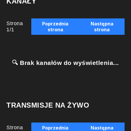
KANAŁY
Strona
Poprzednia
Następna
1
/
1
strona
strona
🔍 Brak kanałów do wyświetlenia...
TRANSMISJE NA ŻYWO
Strona
Poprzednia
Następna