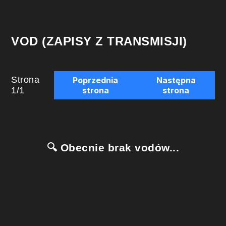
VOD (ZAPISY Z TRANSMISJI)
Strona
Poprzednia
Następna
1
/
1
strona
strona
🔍 Obecnie brak vodów...