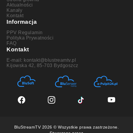
Aktualności
Kanały
Kontakt
Informacja
PPV Regulamin
Polityka Prywatności
FAQ
Kontakt
E-mail: kontakt@blustreamtv.pl
Kijowska 42, 85-703 Bydgoszcz
BluStreamTV 2026 © Wszystkie prawa zastrzeżone.
Stworzone przez