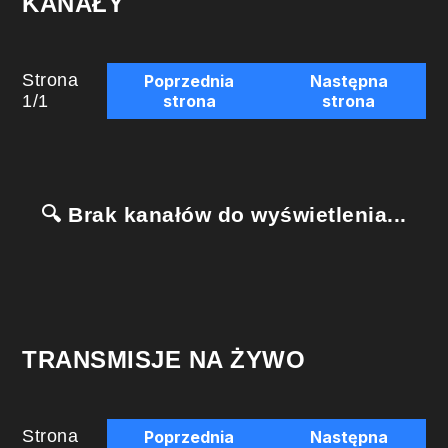
KANAŁY
Strona
Poprzednia
Następna
1
/
1
strona
strona
🔍 Brak kanałów do wyświetlenia...
TRANSMISJE NA ŻYWO
Strona
Poprzednia
Następna