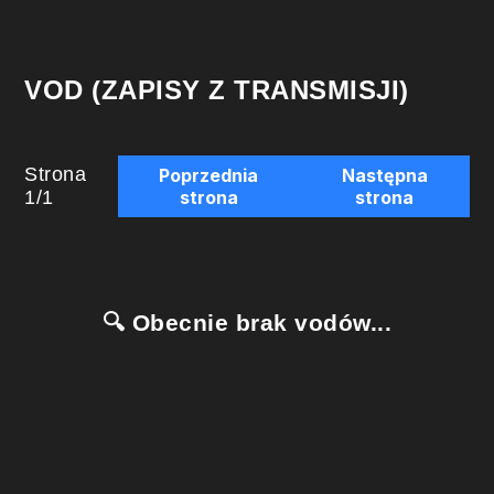
VOD (ZAPISY Z TRANSMISJI)
Strona
Poprzednia
Następna
1
/
1
strona
strona
🔍 Obecnie brak vodów...