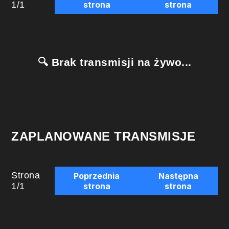
1
/
1
strona
strona
🔍 Brak transmisji na żywo...
ZAPLANOWANE TRANSMISJE
Strona
Poprzednia
Następna
1
/
1
strona
strona