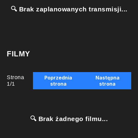
🔍 Brak zaplanowanych transmisji...
FILMY
Strona
Poprzednia
Następna
1
/
1
strona
strona
🔍 Brak żadnego filmu...