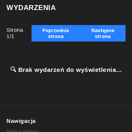
WYDARZENIA
Strona
Poprzednia
Następna
1
/
1
strona
strona
🔍 Brak wydarzeń do wyświetlenia...
Nawigacja
Strona główna