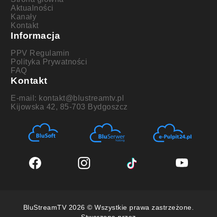
Aktualności
Kanały
Kontakt
Informacja
PPV Regulamin
Polityka Prywatności
FAQ
Kontakt
E-mail: kontakt@blustreamtv.pl
Kijowska 42, 85-703 Bydgoszcz
BluStreamTV 2026 © Wszystkie prawa zastrzeżone.
Stworzone przez