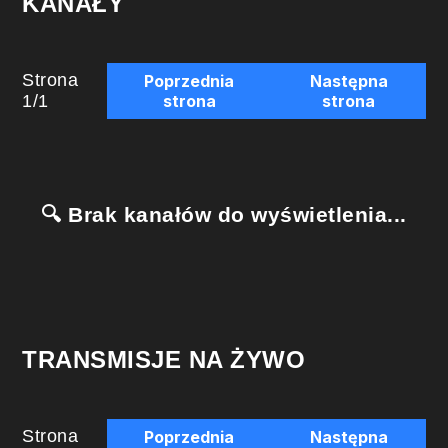
KANAŁY
Strona
Poprzednia
Następna
1
/
1
strona
strona
🔍 Brak kanałów do wyświetlenia...
TRANSMISJE NA ŻYWO
Strona
Poprzednia
Następna