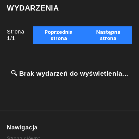
WYDARZENIA
Strona
Poprzednia
Następna
1
/
1
strona
strona
🔍 Brak wydarzeń do wyświetlenia...
Nawigacja
Strona główna