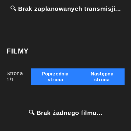
🔍 Brak zaplanowanych transmisji...
FILMY
Strona
Poprzednia
Następna
1
/
1
strona
strona
🔍 Brak żadnego filmu...