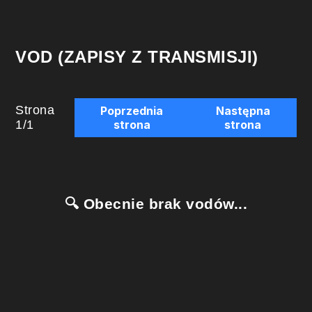
VOD (ZAPISY Z TRANSMISJI)
Strona
Poprzednia
Następna
1
/
1
strona
strona
🔍 Obecnie brak vodów...