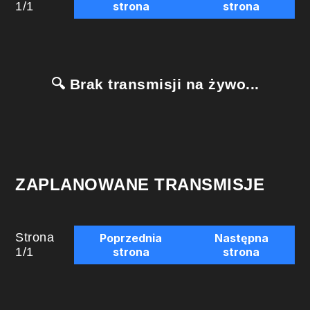
1
/
1
strona
strona
🔍 Brak transmisji na żywo...
ZAPLANOWANE TRANSMISJE
Strona
Poprzednia
Następna
1
/
1
strona
strona