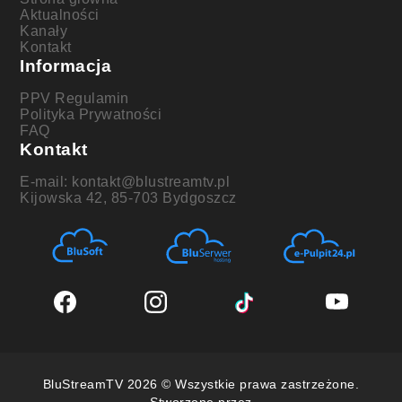
Aktualności
Kanały
Kontakt
Informacja
PPV Regulamin
Polityka Prywatności
FAQ
Kontakt
E-mail: kontakt@blustreamtv.pl
Kijowska 42, 85-703 Bydgoszcz
BluStreamTV 2026 © Wszystkie prawa zastrzeżone.
Stworzone przez