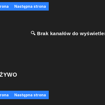
trona
Następna strona
🔍 Brak kanałów do wyświetlen
 ŻYWO
trona
Następna strona