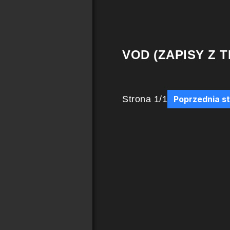
VOD (ZAPISY Z T
Strona
1
/
1
Poprzednia s