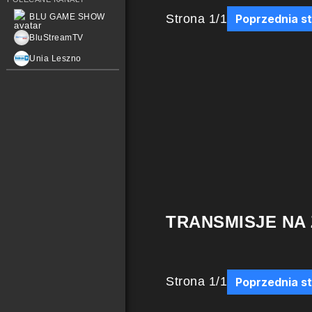
Strona
1
/
1
BLU GAME SHOW
Poprzednia s
BluStreamTV
Unia Leszno
TRANSMISJE NA
Strona
1
/
1
Poprzednia s