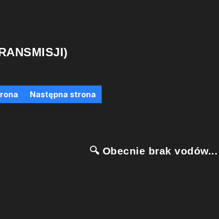
RANSMISJI)
trona
Następna strona
🔍 Obecnie brak vodów...