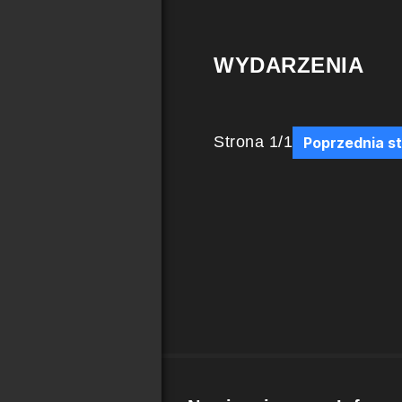
WYDARZENIA
Strona
1
/
1
Poprzednia s