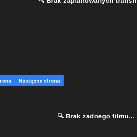
🔍 Brak zaplanowanych transmi
trona
Następna strona
🔍 Brak żadnego filmu...