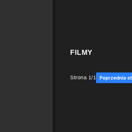
FILMY
Strona
1
/
1
Poprzednia s