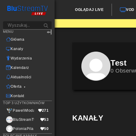
OGLĄDAJ LIVE
VOD
MENU
Główna
Kanały
Wydarzenia
Test
Kalendarz
0 Obserw
Aktualności
Oferta
Kontakt
TOP 3 UŻYTKOWNIKÓW
PawelWlodarczak
271
KANAŁY
BluStreamTvLive
53
PoloniaPila
50
POLECANE KANAŁY