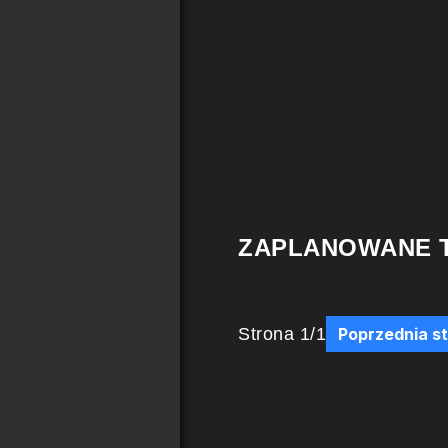
ZAPLANOWANE 
Strona
1
/
1
Poprzednia s