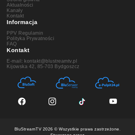
Aktualności
Kanały
Kontakt
Informacja
PPV Regulamin
Polityka Prywatności
FAQ
Kontakt
E-mail: kontakt@blustreamtv.pl
Kijowska 42, 85-703 Bydgoszcz
BluStreamTV 2026 © Wszystkie prawa zastrzeżone.
Stworzone przez