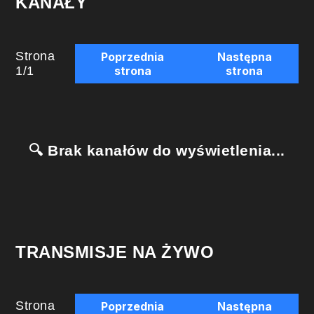
KANAŁY
Strona
Poprzednia
Następna
1
/
1
strona
strona
🔍 Brak kanałów do wyświetlenia...
TRANSMISJE NA ŻYWO
Strona
Poprzednia
Następna