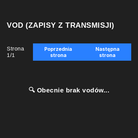
VOD (ZAPISY Z TRANSMISJI)
Strona
Poprzednia
Następna
1
/
1
strona
strona
🔍 Obecnie brak vodów...