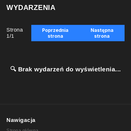
WYDARZENIA
Strona
Poprzednia
Następna
1
/
1
strona
strona
🔍 Brak wydarzeń do wyświetlenia...
Nawigacja
Strona główna