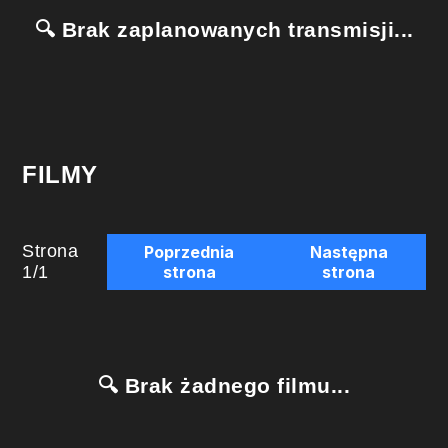
🔍 Brak zaplanowanych transmisji...
FILMY
Strona
Poprzednia
Następna
1
/
1
strona
strona
🔍 Brak żadnego filmu...