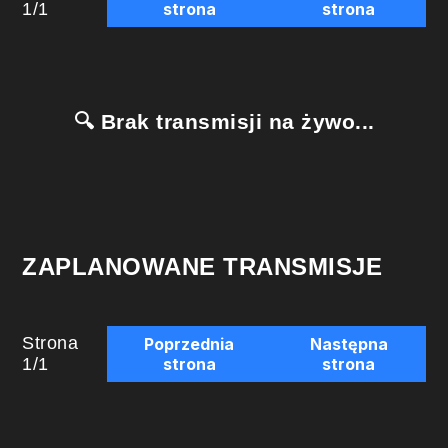
1
/
1
strona
strona
🔍 Brak transmisji na żywo...
ZAPLANOWANE TRANSMISJE
Strona
Poprzednia
Następna
1
/
1
strona
strona