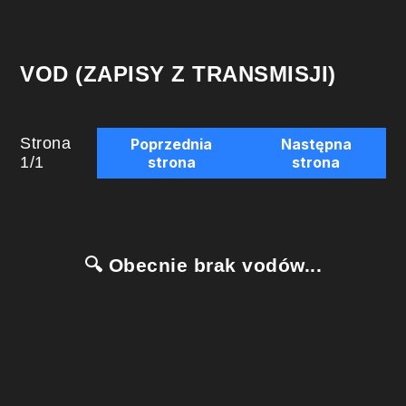
VOD (ZAPISY Z TRANSMISJI)
Strona
Poprzednia
Następna
1
/
1
strona
strona
🔍 Obecnie brak vodów...