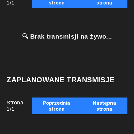
1
/
1
strona
strona
🔍 Brak transmisji na żywo...
ZAPLANOWANE TRANSMISJE
Strona
Poprzednia
Następna
1
/
1
strona
strona