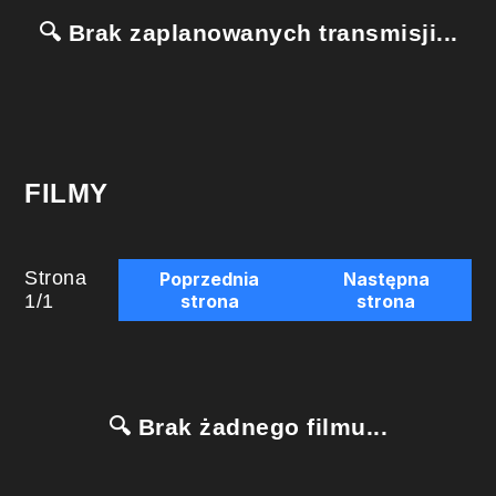
🔍 Brak zaplanowanych transmisji...
FILMY
Strona
Poprzednia
Następna
1
/
1
strona
strona
🔍 Brak żadnego filmu...