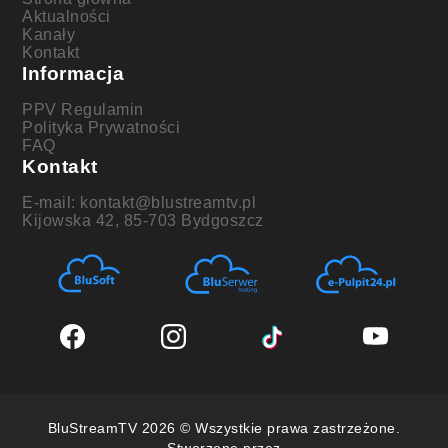
Aktualności
Kanały
Kontakt
Informacja
PPV Regulamin
Polityka Prywatności
FAQ
Kontakt
E-mail: kontakt@blustreamtv.pl
Kijowska 42, 85-703 Bydgoszcz
BluStreamTV 2026 © Wszystkie prawa zastrzeżone.
Stworzone przez