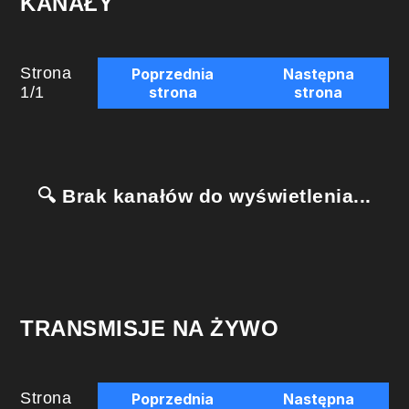
KANAŁY
Strona
Poprzednia
Następna
1
/
1
strona
strona
🔍 Brak kanałów do wyświetlenia...
TRANSMISJE NA ŻYWO
Strona
Poprzednia
Następna