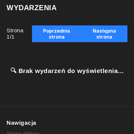
WYDARZENIA
Strona
Poprzednia
Następna
1
/
1
strona
strona
🔍 Brak wydarzeń do wyświetlenia...
Nawigacja
Strona główna