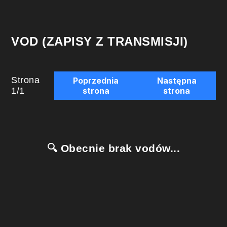
VOD (ZAPISY Z TRANSMISJI)
Strona
Poprzednia
Następna
1
/
1
strona
strona
🔍 Obecnie brak vodów...