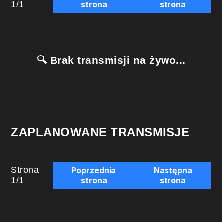
1
/
1
strona
strona
🔍 Brak transmisji na żywo...
ZAPLANOWANE TRANSMISJE
Strona
Poprzednia
Następna
1
/
1
strona
strona