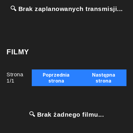
🔍 Brak zaplanowanych transmisji...
FILMY
Strona
Poprzednia
Następna
1
/
1
strona
strona
🔍 Brak żadnego filmu...