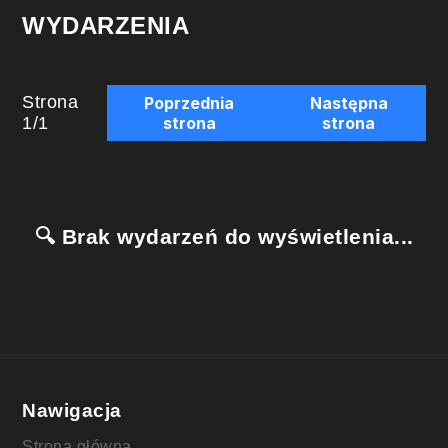
WYDARZENIA
Strona
Poprzednia
Następna
1
/
1
strona
strona
🔍 Brak wydarzeń do wyświetlenia...
Nawigacja
Strona główna