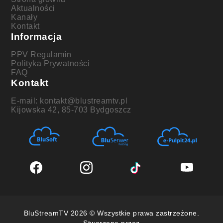
Aktualności
Kanały
Kontakt
Informacja
PPV Regulamin
Polityka Prywatności
FAQ
Kontakt
E-mail: kontakt@blustreamtv.pl
Kijowska 42, 85-703 Bydgoszcz
BluStreamTV 2026 © Wszystkie prawa zastrzeżone.
Stworzone przez