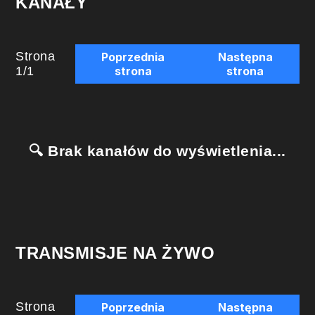
KANAŁY
Strona
Poprzednia
Następna
1
/
1
strona
strona
🔍 Brak kanałów do wyświetlenia...
TRANSMISJE NA ŻYWO
Strona
Poprzednia
Następna