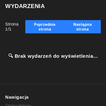
WYDARZENIA
Strona
Poprzednia
Następna
1
/
1
strona
strona
🔍 Brak wydarzeń do wyświetlenia...
Nawigacja
Strona główna