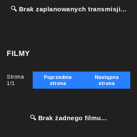
🔍 Brak zaplanowanych transmisji...
FILMY
Strona
Poprzednia
Następna
1
/
1
strona
strona
🔍 Brak żadnego filmu...