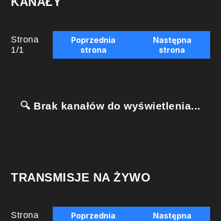
KANAŁY
Strona
Poprzednia
Następna
1
/
1
strona
strona
🔍 Brak kanałów do wyświetlenia...
TRANSMISJE NA ŻYWO
Strona
Poprzednia
Następna