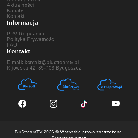
Aktualności
Kanały
Kontakt
Informacja
PPV Regulamin
Polityka Prywatności
FAQ
Kontakt
E-mail: kontakt@blustreamtv.pl
Kijowska 42, 85-703 Bydgoszcz
BluStreamTV 2026 © Wszystkie prawa zastrzeżone.
Stworzone przez