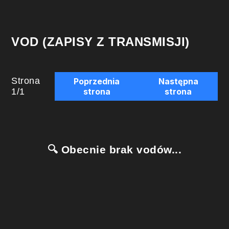
VOD (ZAPISY Z TRANSMISJI)
Strona
Poprzednia
Następna
1
/
1
strona
strona
🔍 Obecnie brak vodów...