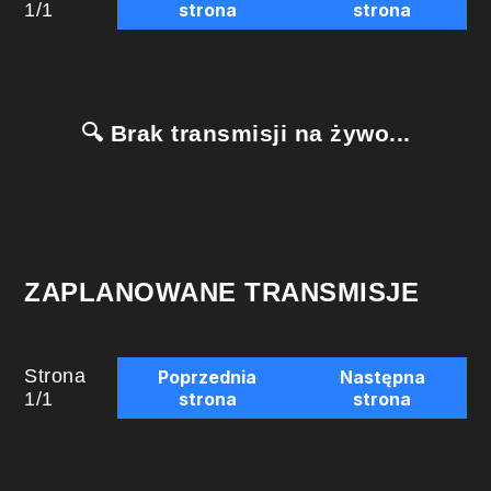
1
/
1
strona
strona
🔍 Brak transmisji na żywo...
ZAPLANOWANE TRANSMISJE
Strona
Poprzednia
Następna
1
/
1
strona
strona