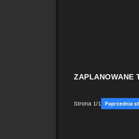
ZAPLANOWANE 
Strona
1
/
1
Poprzednia s