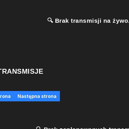
🔍 Brak transmisji na żywo.
TRANSMISJE
trona
Następna strona