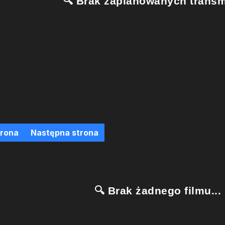
🔍 Brak zaplanowanych transmi
trona
Następna strona
🔍 Brak żadnego filmu...