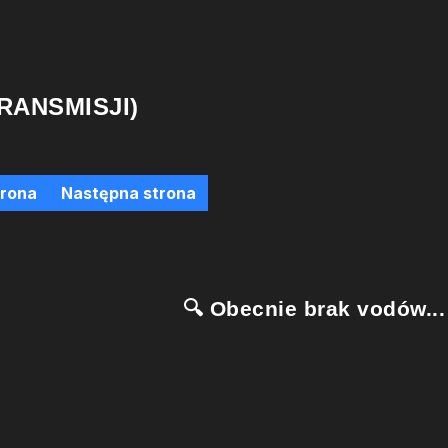
RANSMISJI)
trona
Następna strona
🔍 Obecnie brak vodów...