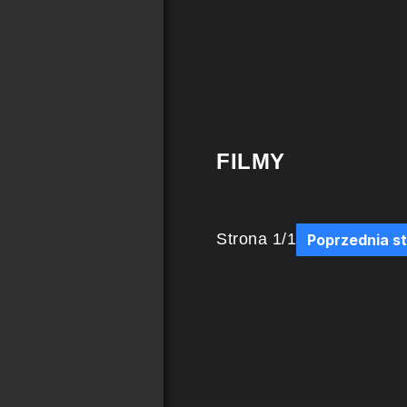
FILMY
Strona
1
/
1
Poprzednia s