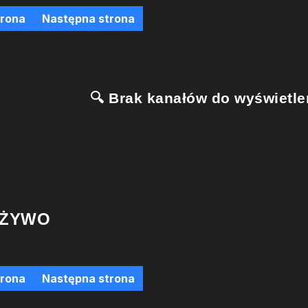
trona
Następna strona
🔍 Brak kanałów do wyświetlen
 ŻYWO
trona
Następna strona