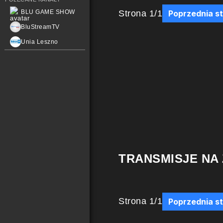
Strona
1
/
1
BLU GAME SHOW
Poprzednia s
BluStreamTV
Unia Leszno
TRANSMISJE NA
Strona
1
/
1
Poprzednia s