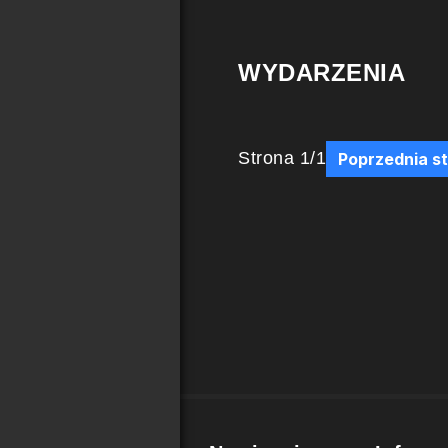
WYDARZENIA
Strona
1
/
1
Poprzednia s