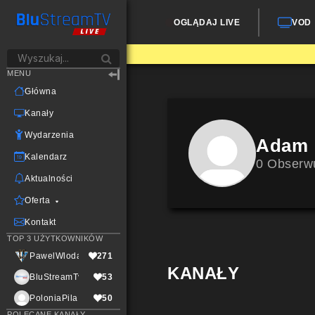
OGLĄDAJ LIVE
VOD
MENU
Główna
Kanały
Wydarzenia
Adam
Kalendarz
0 Obserw
Aktualności
Oferta
Kontakt
TOP 3 UŻYTKOWNIKÓW
PawelWlodarczak
271
KANAŁY
BluStreamTvLive
53
PoloniaPila
50
POLECANE KANAŁY