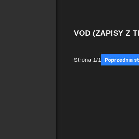
VOD (ZAPISY Z T
Strona
1
/
1
Poprzednia s