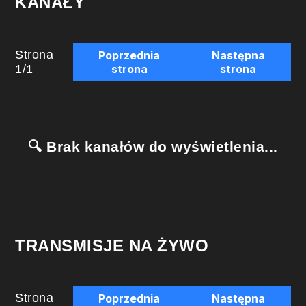
KANAŁY
Strona
Poprzednia
Następna
1
/
1
strona
strona
🔍 Brak kanałów do wyświetlenia...
TRANSMISJE NA ŻYWO
Strona
Poprzednia
Następna