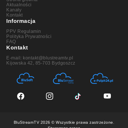
Aktualności
Kanały
Kontakt
Informacja
PPV Regulamin
Polityka Prywatności
FAQ
Kontakt
E-mail: kontakt@blustreamtv.pl
Kijowska 42, 85-703 Bydgoszcz
BluStreamTV 2026 © Wszystkie prawa zastrzeżone.
Stworzone przez