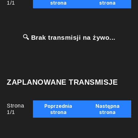
1
/
1
strona
strona
🔍 Brak transmisji na żywo...
ZAPLANOWANE TRANSMISJE
Strona
Poprzednia
Następna
1
/
1
strona
strona