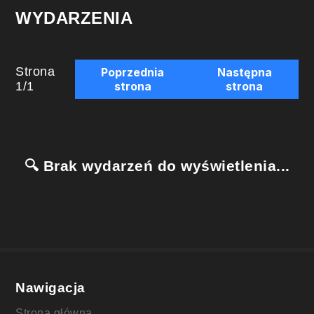
WYDARZENIA
Strona
Poprzednia
Następna
1
/
1
strona
strona
🔍 Brak wydarzeń do wyświetlenia...
Nawigacja
Strona główna