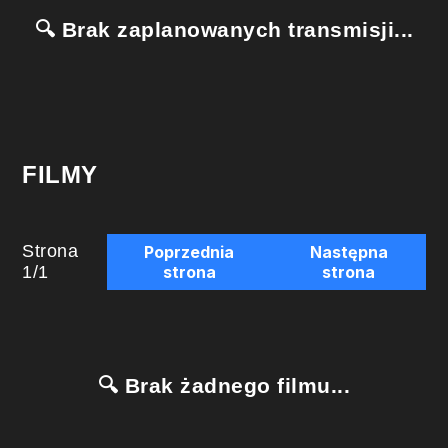
🔍 Brak zaplanowanych transmisji...
FILMY
Strona
Poprzednia
Następna
1
/
1
strona
strona
🔍 Brak żadnego filmu...