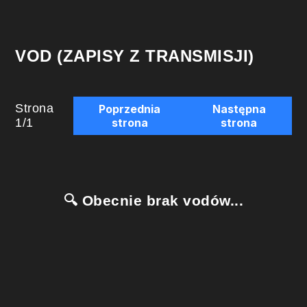
VOD (ZAPISY Z TRANSMISJI)
Strona
Poprzednia
Następna
1
/
1
strona
strona
🔍 Obecnie brak vodów...