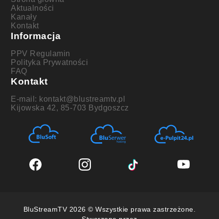
Aktualności
Kanały
Kontakt
Informacja
PPV Regulamin
Polityka Prywatności
FAQ
Kontakt
E-mail: kontakt@blustreamtv.pl
Kijowska 42, 85-703 Bydgoszcz
BluStreamTV 2026 © Wszystkie prawa zastrzeżone.
Stworzone przez