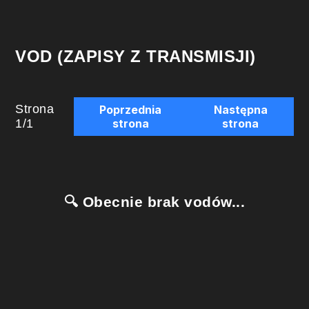
VOD (ZAPISY Z TRANSMISJI)
Strona
Poprzednia
Następna
1
/
1
strona
strona
🔍 Obecnie brak vodów...