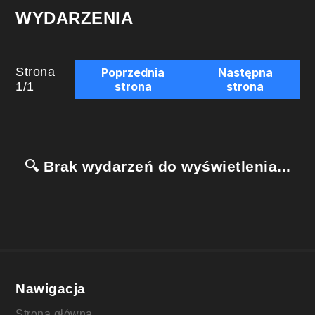
WYDARZENIA
Strona
Poprzednia
Następna
1
/
1
strona
strona
🔍 Brak wydarzeń do wyświetlenia...
Nawigacja
Strona główna