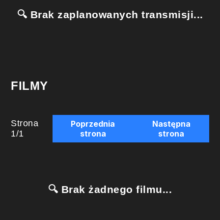
🔍 Brak zaplanowanych transmisji...
FILMY
Strona
Poprzednia
Następna
1
/
1
strona
strona
🔍 Brak żadnego filmu...