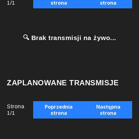
1
/
1
strona
strona
🔍 Brak transmisji na żywo...
ZAPLANOWANE TRANSMISJE
Strona
Poprzednia
Następna
1
/
1
strona
strona