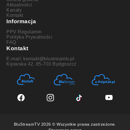
Aktualności
Kanały
Kontakt
Informacja
PPV Regulamin
Polityka Prywatności
FAQ
Kontakt
E-mail: kontakt@blustreamtv.pl
Kijowska 42, 85-703 Bydgoszcz
BluStreamTV 2026 © Wszystkie prawa zastrzeżone.
Stworzone przez