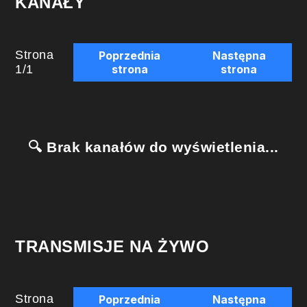
KANAŁY
Strona
Poprzednia
Następna
1
/
1
strona
strona
🔍 Brak kanałów do wyświetlenia...
TRANSMISJE NA ŻYWO
Strona
Poprzednia
Następna