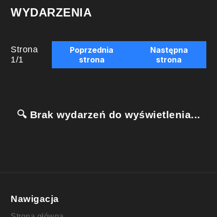
WYDARZENIA
Strona
Poprzednia
Następna
1
/
1
strona
strona
🔍 Brak wydarzeń do wyświetlenia...
Nawigacja
Strona główna