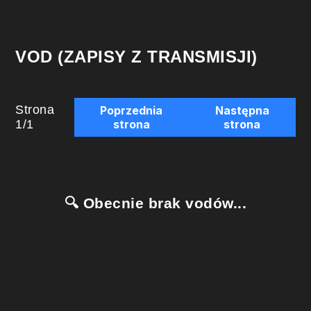
VOD (ZAPISY Z TRANSMISJI)
Strona
Poprzednia
Następna
1
/
1
strona
strona
🔍 Obecnie brak vodów...