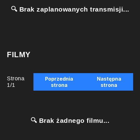
🔍 Brak zaplanowanych transmisji...
FILMY
Strona
Poprzednia
Następna
1
/
1
strona
strona
🔍 Brak żadnego filmu...