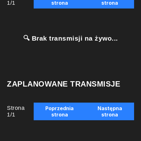
1
/
1
strona
strona
🔍 Brak transmisji na żywo...
ZAPLANOWANE TRANSMISJE
Strona
Poprzednia
Następna
1
/
1
strona
strona