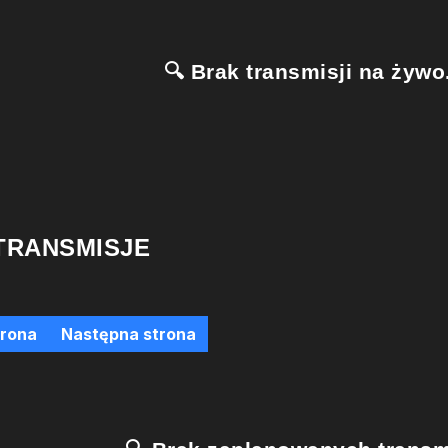
🔍 Brak transmisji na żywo.
TRANSMISJE
trona
Następna strona