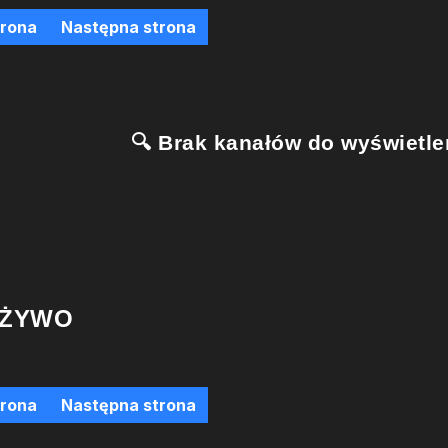
trona
Następna strona
🔍 Brak kanałów do wyświetlen
 ŻYWO
trona
Następna strona