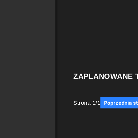
ZAPLANOWANE 
Strona
1
/
1
Poprzednia s