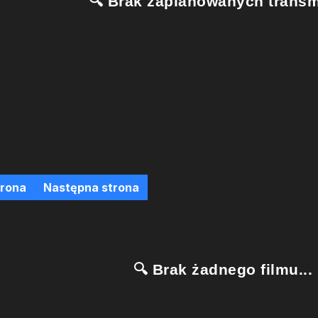
🔍 Brak zaplanowanych transmi
trona
Następna strona
🔍 Brak żadnego filmu...