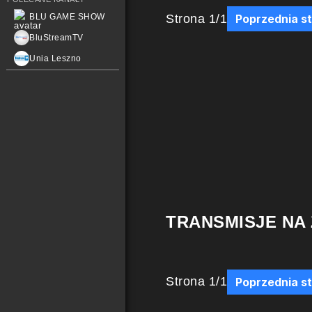
Strona
1
/
1
BLU GAME SHOW
Poprzednia s
BluStreamTV
Unia Leszno
TRANSMISJE NA
Strona
1
/
1
Poprzednia s