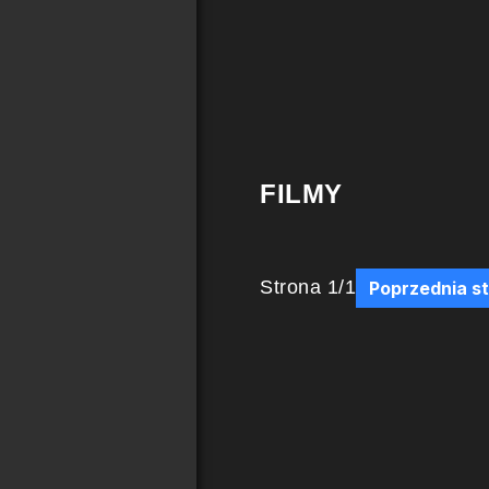
FILMY
Strona
1
/
1
Poprzednia s