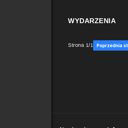
WYDARZENIA
Strona
1
/
1
Poprzednia s