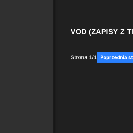
VOD (ZAPISY Z T
Strona
1
/
1
Poprzednia s