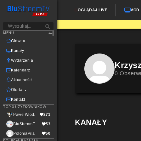
OGLĄDAJ LIVE
VOD
MENU
Główna
Kanały
Wydarzenia
Krzysz
Kalendarz
0 Obserw
Aktualności
Oferta
Kontakt
TOP 3 UŻYTKOWNIKÓW
PawelWlodarczak
271
KANAŁY
BluStreamTvLive
53
PoloniaPila
50
POLECANE KANAŁY