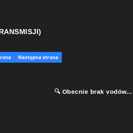
RANSMISJI)
trona
Następna strona
🔍 Obecnie brak vodów...