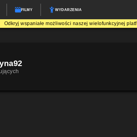
FILMY
WYDARZENIA
Odkryj wspaniałe możliwości naszej wielofunkcyjnej plat
zyna92
ujących