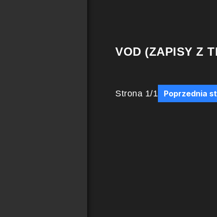
VOD (ZAPISY Z T
Strona
1
/
1
Poprzednia s