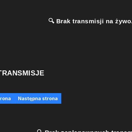
🔍 Brak transmisji na żywo.
TRANSMISJE
trona
Następna strona