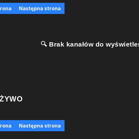
trona
Następna strona
🔍 Brak kanałów do wyświetlen
 ŻYWO
trona
Następna strona