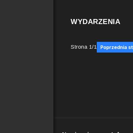
WYDARZENIA
Strona
1
/
1
Poprzednia s