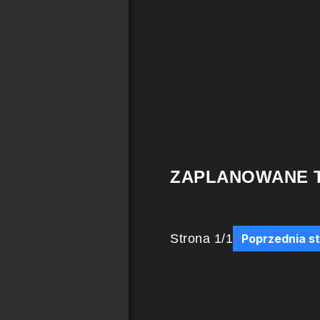
ZAPLANOWANE 
Strona
1
/
1
Poprzednia s