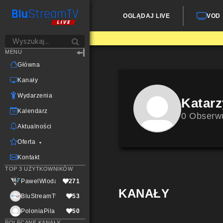
OGLĄDAJ LIVE
VOD
MENU
Główna
Kanały
Wydarzenia
Katar
Kalendarz
0 Obserw
Aktualności
Oferta
Kontakt
TOP 3 UŻYTKOWNIKÓW
PawelWlodarczak
271
KANAŁY
BluStreamTvLive
53
PoloniaPila
50
POLECANE KANAŁY