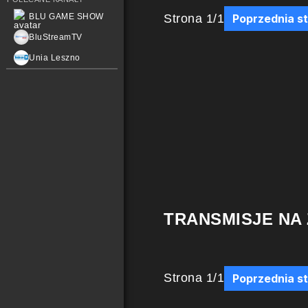
Strona
1
/
1
BLU GAME SHOW
Poprzednia s
BluStreamTV
Unia Leszno
TRANSMISJE NA
Strona
1
/
1
Poprzednia s