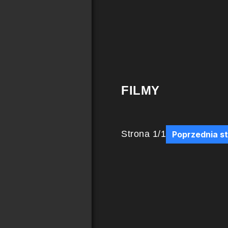
FILMY
Strona
1
/
1
Poprzednia s