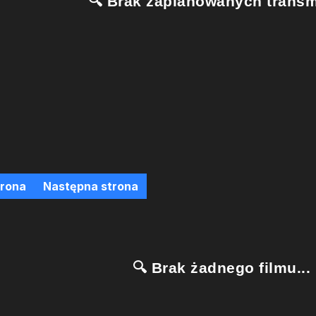
🔍 Brak zaplanowanych transmi
trona
Następna strona
🔍 Brak żadnego filmu...