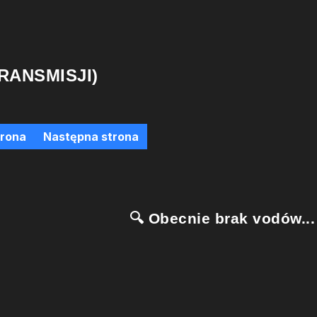
RANSMISJI)
trona
Następna strona
🔍 Obecnie brak vodów...