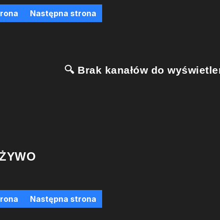
trona
Następna strona
🔍 Brak kanałów do wyświetlen
 ŻYWO
trona
Następna strona