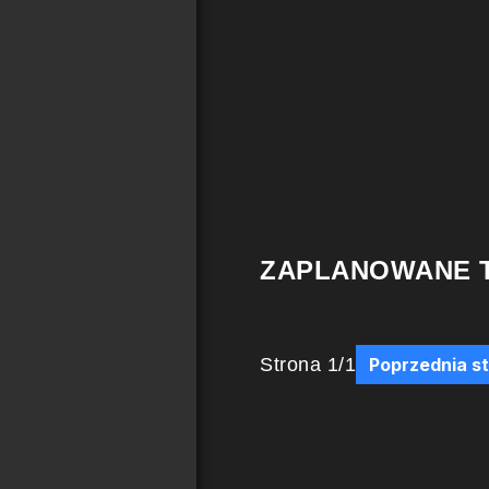
ZAPLANOWANE 
Strona
1
/
1
Poprzednia s