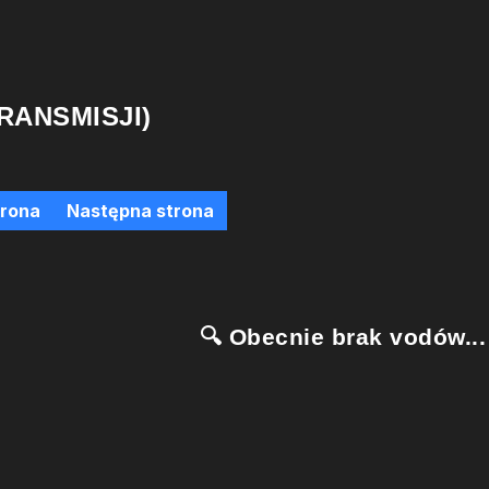
RANSMISJI)
trona
Następna strona
🔍 Obecnie brak vodów...