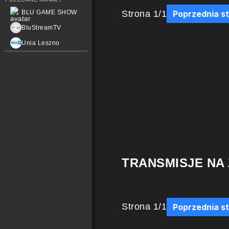
Strona
1
/
1
BLU GAME SHOW
Poprzednia s
BluStreamTV
Unia Leszno
TRANSMISJE NA
Strona
1
/
1
Poprzednia s