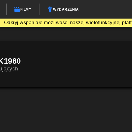
FILMY
WYDARZENIA
Odkryj wspaniałe możliwości naszej wielofunkcyjnej plat
K1980
ujących