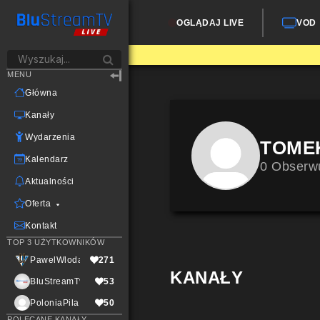
OGLĄDAJ LIVE
VOD
MENU
Główna
Kanały
Wydarzenia
TOME
Kalendarz
0 Obserw
Aktualności
Oferta
Kontakt
TOP 3 UŻYTKOWNIKÓW
PawelWlodarczak
271
KANAŁY
BluStreamTvLive
53
PoloniaPila
50
POLECANE KANAŁY