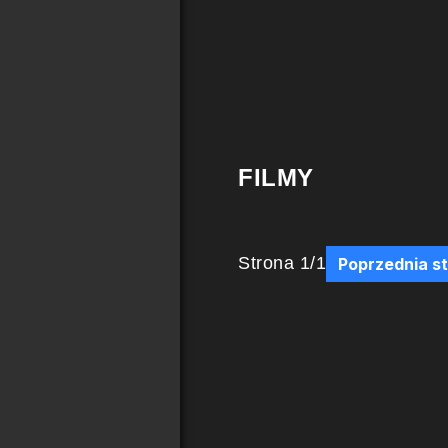
FILMY
Strona
1
/
1
Poprzednia s