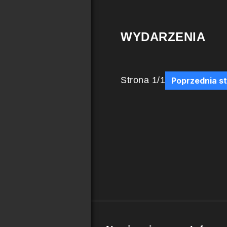
WYDARZENIA
Strona
1
/
1
Poprzednia s