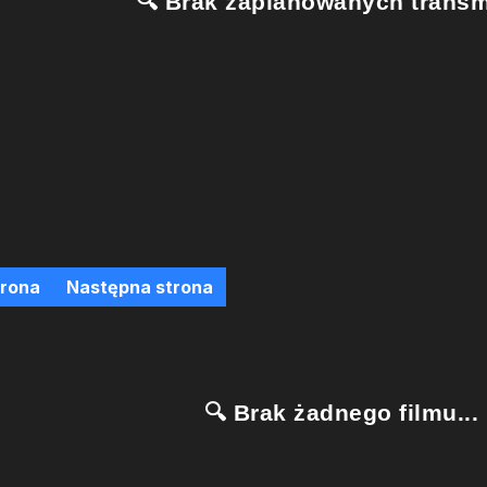
🔍 Brak zaplanowanych transmi
trona
Następna strona
🔍 Brak żadnego filmu...