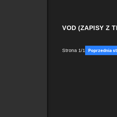
VOD (ZAPISY Z T
Strona
1
/
1
Poprzednia s