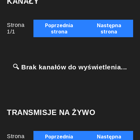
KANAŁY
Strona
Poprzednia
Następna
1
/
1
strona
strona
🔍 Brak kanałów do wyświetlenia...
TRANSMISJE NA ŻYWO
Strona
Poprzednia
Następna