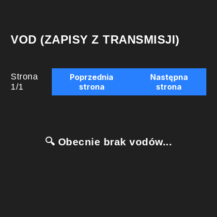
VOD (ZAPISY Z TRANSMISJI)
Strona
Poprzednia
Następna
1
/
1
strona
strona
🔍 Obecnie brak vodów...