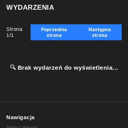
WYDARZENIA
Strona
Poprzednia
Następna
1
/
1
strona
strona
🔍 Brak wydarzeń do wyświetlenia...
Nawigacja
Strona główna