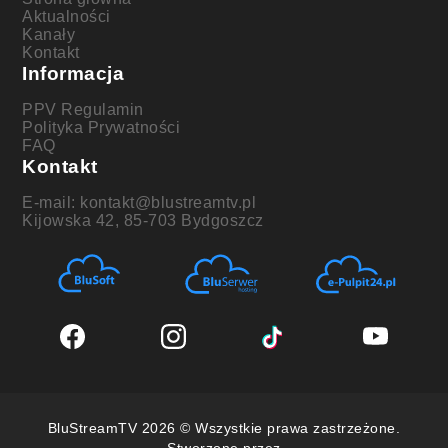
Aktualności
Kanały
Kontakt
Informacja
PPV Regulamin
Polityka Prywatności
FAQ
Kontakt
E-mail: kontakt@blustreamtv.pl
Kijowska 42, 85-703 Bydgoszcz
BluStreamTV 2026 © Wszystkie prawa zastrzeżone.
Stworzone przez