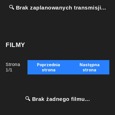
🔍 Brak zaplanowanych transmisji...
FILMY
Strona
Poprzednia
Następna
1
/
1
strona
strona
🔍 Brak żadnego filmu...