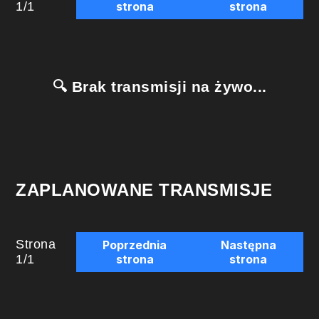
1
/
1
strona
strona
🔍 Brak transmisji na żywo...
ZAPLANOWANE TRANSMISJE
Strona
Poprzednia
Następna
1
/
1
strona
strona