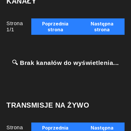
KANAŁY
Strona
Poprzednia
Następna
1
/
1
strona
strona
🔍 Brak kanałów do wyświetlenia...
TRANSMISJE NA ŻYWO
Strona
Poprzednia
Następna