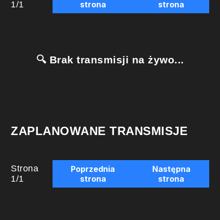
1
/
1
strona
strona
🔍 Brak transmisji na żywo...
ZAPLANOWANE TRANSMISJE
Strona
Poprzednia
Następna
1
/
1
strona
strona