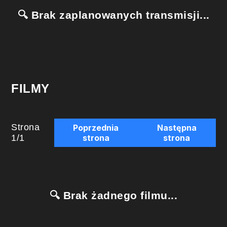
🔍 Brak zaplanowanych transmisji...
FILMY
Strona
Poprzednia
Następna
1
/
1
strona
strona
🔍 Brak żadnego filmu...