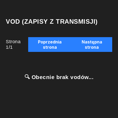
VOD (ZAPISY Z TRANSMISJI)
Strona
Poprzednia
Następna
1
/
1
strona
strona
🔍 Obecnie brak vodów...