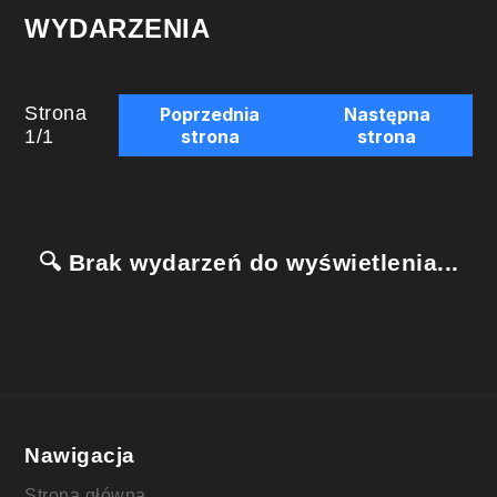
WYDARZENIA
Strona
Poprzednia
Następna
1
/
1
strona
strona
🔍 Brak wydarzeń do wyświetlenia...
Nawigacja
Strona główna