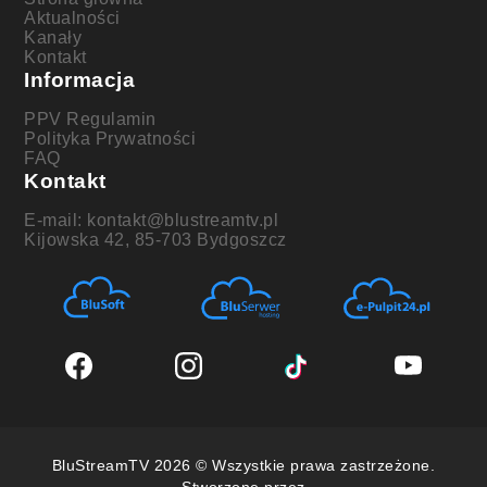
Aktualności
Kanały
Kontakt
Informacja
PPV Regulamin
Polityka Prywatności
FAQ
Kontakt
E-mail: kontakt@blustreamtv.pl
Kijowska 42, 85-703 Bydgoszcz
BluStreamTV 2026 © Wszystkie prawa zastrzeżone.
Stworzone przez