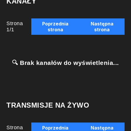
KANAŁY
Strona
Poprzednia
Następna
1
/
1
strona
strona
🔍 Brak kanałów do wyświetlenia...
TRANSMISJE NA ŻYWO
Strona
Poprzednia
Następna