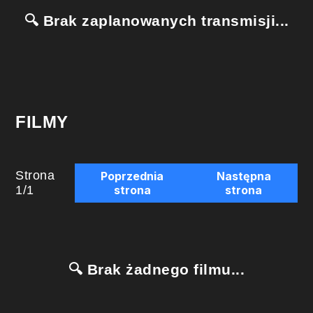
🔍 Brak zaplanowanych transmisji...
FILMY
Strona
Poprzednia
Następna
1
/
1
strona
strona
🔍 Brak żadnego filmu...