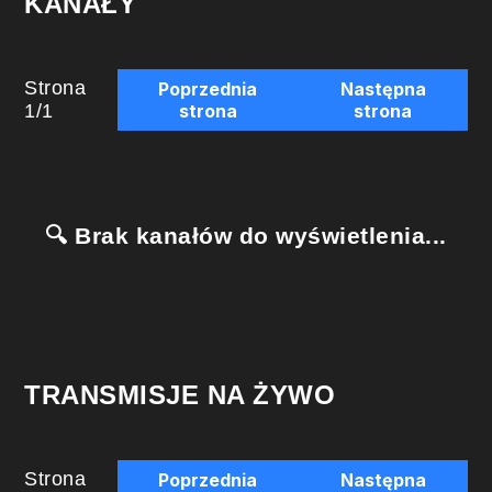
KANAŁY
Strona
Poprzednia
Następna
1
/
1
strona
strona
🔍 Brak kanałów do wyświetlenia...
TRANSMISJE NA ŻYWO
Strona
Poprzednia
Następna