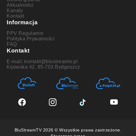
Aktualności
Kanały
Kontakt
Informacja
PPV Regulamin
Polityka Prywatności
FAQ
Kontakt
E-mail: kontakt@blustreamtv.pl
Kijowska 42, 85-703 Bydgoszcz
BluStreamTV 2026 © Wszystkie prawa zastrzeżone.
Stworzone przez