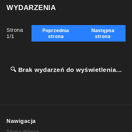
WYDARZENIA
Strona
Poprzednia
Następna
1
/
1
strona
strona
🔍 Brak wydarzeń do wyświetlenia...
Nawigacja
Strona główna