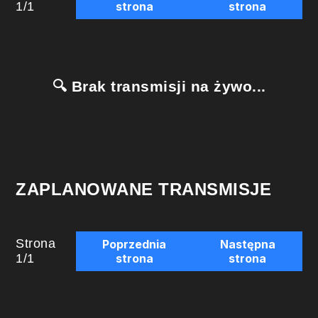
1
/
1
strona
strona
🔍 Brak transmisji na żywo...
ZAPLANOWANE TRANSMISJE
Strona
Poprzednia
Następna
1
/
1
strona
strona