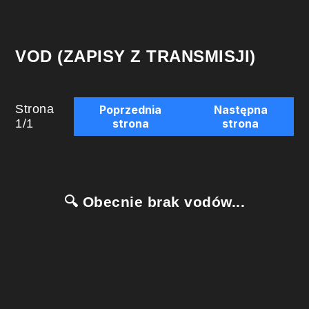
VOD (ZAPISY Z TRANSMISJI)
Strona
Poprzednia
Następna
1
/
1
strona
strona
🔍 Obecnie brak vodów...