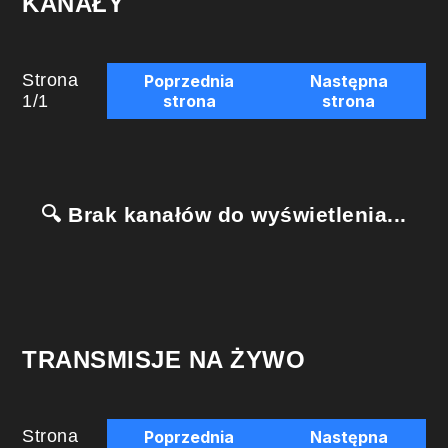
KANAŁY
Strona
Poprzednia
Następna
1
/
1
strona
strona
🔍 Brak kanałów do wyświetlenia...
TRANSMISJE NA ŻYWO
Strona
Poprzednia
Następna