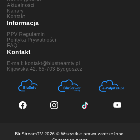
Aktualności
Kanały
Kontakt
Informacja
PPV Regulamin
Polityka Prywatności
FAQ
Kontakt
E-mail: kontakt@blustreamtv.pl
Kijowska 42, 85-703 Bydgoszcz
BluStreamTV 2026 © Wszystkie prawa zastrzeżone.
Stworzone przez