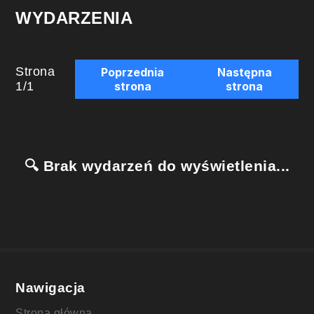
WYDARZENIA
Strona
Poprzednia
Następna
1
/
1
strona
strona
🔍 Brak wydarzeń do wyświetlenia...
Nawigacja
Strona główna