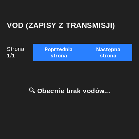
VOD (ZAPISY Z TRANSMISJI)
Strona
Poprzednia
Następna
1
/
1
strona
strona
🔍 Obecnie brak vodów...