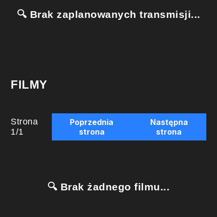
🔍 Brak zaplanowanych transmisji...
FILMY
Strona
Poprzednia
Następna
1
/
1
strona
strona
🔍 Brak żadnego filmu...