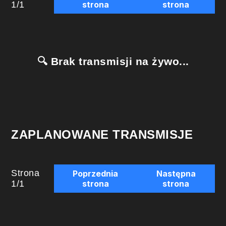
1
/
1
strona
strona
🔍 Brak transmisji na żywo...
ZAPLANOWANE TRANSMISJE
Strona
Poprzednia
Następna
1
/
1
strona
strona