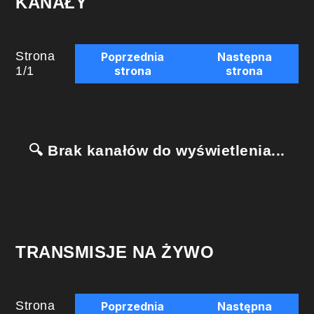
KANAŁY
Strona
Poprzednia
Następna
1
/
1
strona
strona
🔍 Brak kanałów do wyświetlenia...
TRANSMISJE NA ŻYWO
Strona
Poprzednia
Następna