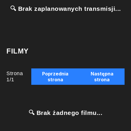
🔍 Brak zaplanowanych transmisji...
FILMY
Strona
Poprzednia
Następna
1
/
1
strona
strona
🔍 Brak żadnego filmu...