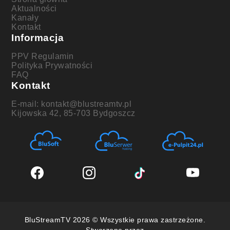
Aktualności
Kanały
Kontakt
Informacja
PPV Regulamin
Polityka Prywatności
FAQ
Kontakt
E-mail: kontakt@blustreamtv.pl
Kijowska 42, 85-703 Bydgoszcz
BluStreamTV 2026 © Wszystkie prawa zastrzeżone.
Stworzone przez