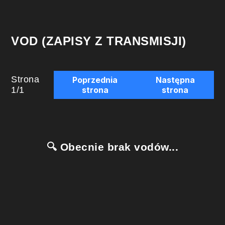
VOD (ZAPISY Z TRANSMISJI)
Strona
Poprzednia
Następna
1
/
1
strona
strona
🔍 Obecnie brak vodów...