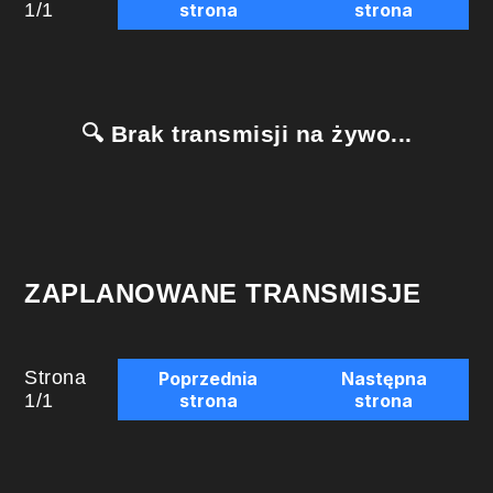
1
/
1
strona
strona
🔍 Brak transmisji na żywo...
ZAPLANOWANE TRANSMISJE
Strona
Poprzednia
Następna
1
/
1
strona
strona