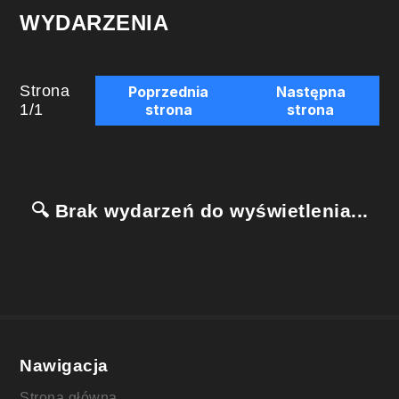
WYDARZENIA
Strona
Poprzednia
Następna
1
/
1
strona
strona
🔍 Brak wydarzeń do wyświetlenia...
Nawigacja
Strona główna