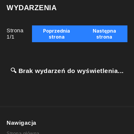
WYDARZENIA
Strona
Poprzednia
Następna
1
/
1
strona
strona
🔍 Brak wydarzeń do wyświetlenia...
Nawigacja
Strona główna