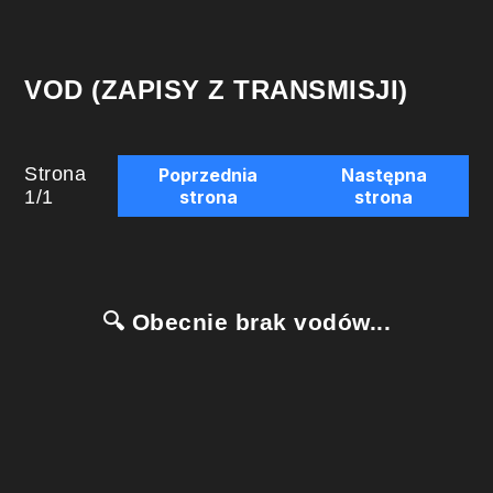
VOD (ZAPISY Z TRANSMISJI)
Strona
Poprzednia
Następna
1
/
1
strona
strona
🔍 Obecnie brak vodów...