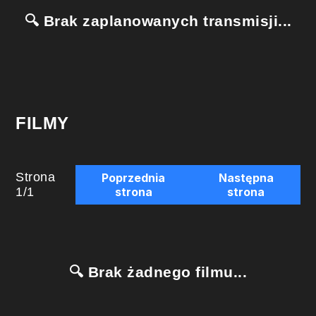
🔍 Brak zaplanowanych transmisji...
FILMY
Strona
Poprzednia
Następna
1
/
1
strona
strona
🔍 Brak żadnego filmu...