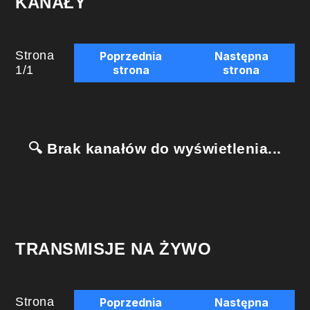
KANAŁY
Strona
Poprzednia
Następna
1
/
1
strona
strona
🔍 Brak kanałów do wyświetlenia...
TRANSMISJE NA ŻYWO
Strona
Poprzednia
Następna