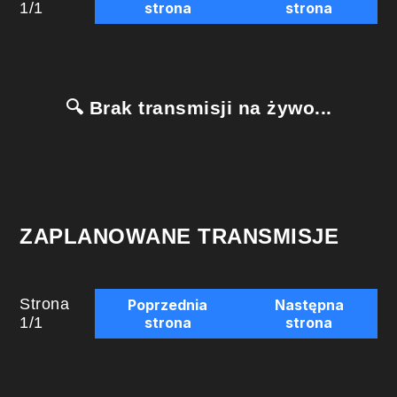
1
/
1
strona
strona
🔍 Brak transmisji na żywo...
ZAPLANOWANE TRANSMISJE
Strona
Poprzednia
Następna
1
/
1
strona
strona