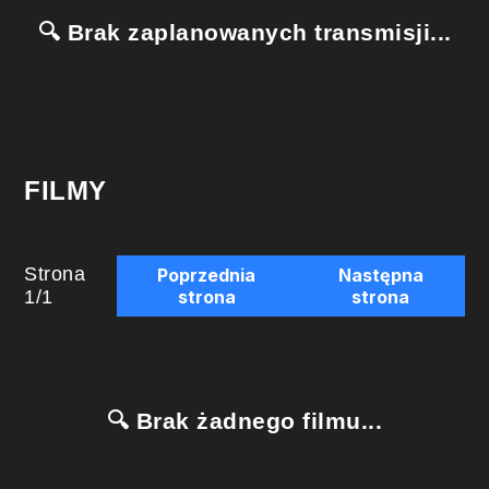
🔍 Brak zaplanowanych transmisji...
FILMY
Strona
Poprzednia
Następna
1
/
1
strona
strona
🔍 Brak żadnego filmu...