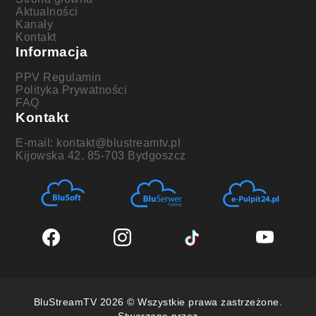
Aktualności
Kanały
Kontakt
Informacja
PPV Regulamin
Polityka Prywatności
FAQ
Kontakt
E-mail: kontakt@blustreamtv.pl
Kijowska 42, 85-703 Bydgoszcz
BluStreamTV 2026 © Wszystkie prawa zastrzeżone.
Stworzone przez