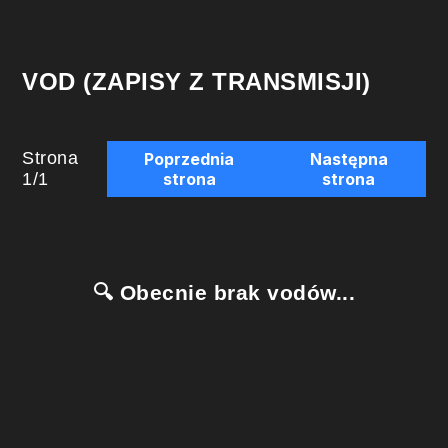
VOD (ZAPISY Z TRANSMISJI)
Strona
Poprzednia
Następna
1
/
1
strona
strona
🔍 Obecnie brak vodów...