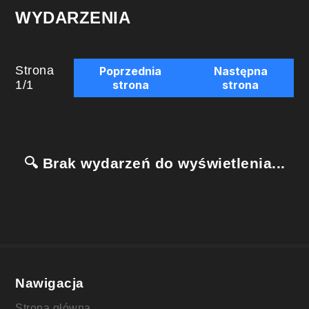
WYDARZENIA
Strona
Poprzednia
Następna
1
/
1
strona
strona
🔍 Brak wydarzeń do wyświetlenia...
Nawigacja
Strona główna