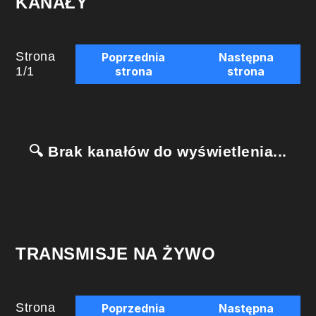
KANAŁY
Strona
Poprzednia
Następna
1
/
1
strona
strona
🔍 Brak kanałów do wyświetlenia...
TRANSMISJE NA ŻYWO
Strona
Poprzednia
Następna