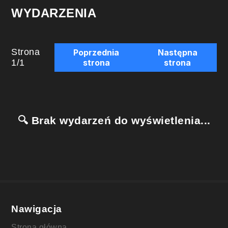
WYDARZENIA
Strona
Poprzednia
Następna
1
/
1
strona
strona
🔍 Brak wydarzeń do wyświetlenia...
Nawigacja
Strona główna