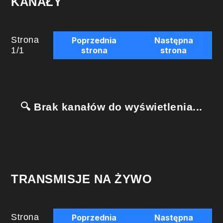
KANAŁY
Strona
Poprzednia
Następna
1
/
1
strona
strona
🔍 Brak kanałów do wyświetlenia...
TRANSMISJE NA ŻYWO
Strona
Poprzednia
Następna