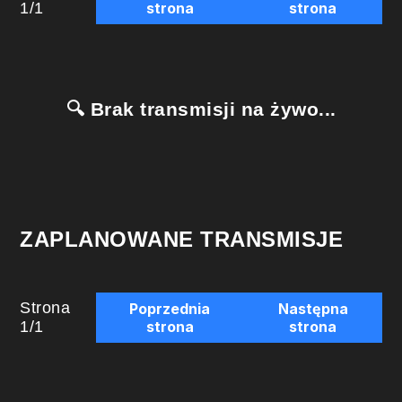
1
/
1
strona
strona
🔍 Brak transmisji na żywo...
ZAPLANOWANE TRANSMISJE
Strona
Poprzednia
Następna
1
/
1
strona
strona