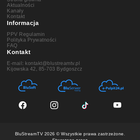
Aktualności
Kanały
Kontakt
Informacja
PPV Regulamin
Polityka Prywatności
FAQ
Kontakt
E-mail: kontakt@blustreamtv.pl
Kijowska 42, 85-703 Bydgoszcz
BluStreamTV 2026 © Wszystkie prawa zastrzeżone.
Stworzone przez