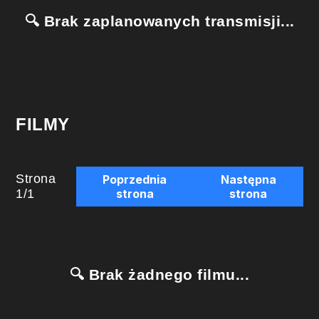
🔍 Brak zaplanowanych transmisji...
FILMY
Strona
Poprzednia
Następna
1
/
1
strona
strona
🔍 Brak żadnego filmu...