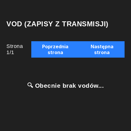
VOD (ZAPISY Z TRANSMISJI)
Strona
Poprzednia
Następna
1
/
1
strona
strona
🔍 Obecnie brak vodów...