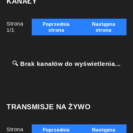
KANAŁY
Strona
Poprzednia
Następna
1
/
1
strona
strona
🔍 Brak kanałów do wyświetlenia...
TRANSMISJE NA ŻYWO
Strona
Poprzednia
Następna