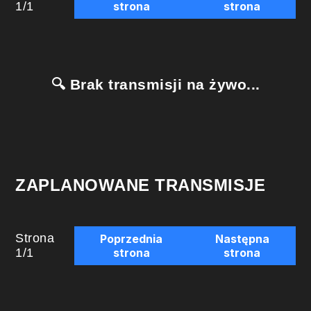
1
/
1
strona
strona
🔍 Brak transmisji na żywo...
ZAPLANOWANE TRANSMISJE
Strona
Poprzednia
Następna
1
/
1
strona
strona