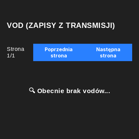
VOD (ZAPISY Z TRANSMISJI)
Strona
Poprzednia
Następna
1
/
1
strona
strona
🔍 Obecnie brak vodów...