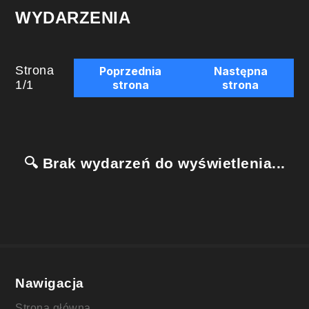
WYDARZENIA
Strona
Poprzednia
Następna
1
/
1
strona
strona
🔍 Brak wydarzeń do wyświetlenia...
Nawigacja
Strona główna