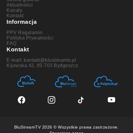
Aktualności
Kanały
Kontakt
Informacja
PPV Regulamin
Polityka Prywatności
FAQ
Kontakt
E-mail: kontakt@blustreamtv.pl
Kijowska 42, 85-703 Bydgoszcz
BluStreamTV 2026 © Wszystkie prawa zastrzeżone.
Stworzone przez