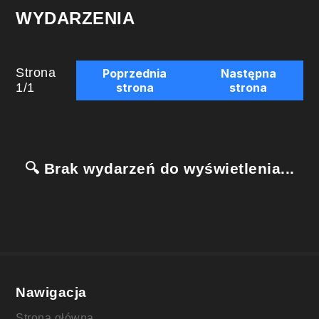
WYDARZENIA
Strona
Poprzednia
Następna
1
/
1
strona
strona
🔍 Brak wydarzeń do wyświetlenia...
Nawigacja
Strona główna