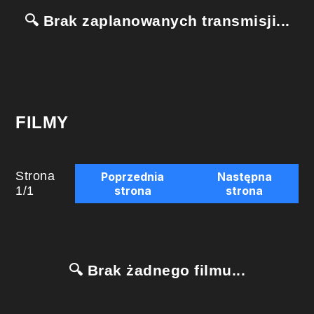
🔍 Brak zaplanowanych transmisji...
FILMY
Strona
Poprzednia
Następna
1
/
1
strona
strona
🔍 Brak żadnego filmu...