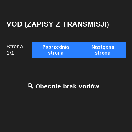
VOD (ZAPISY Z TRANSMISJI)
Strona
Poprzednia
Następna
1
/
1
strona
strona
🔍 Obecnie brak vodów...