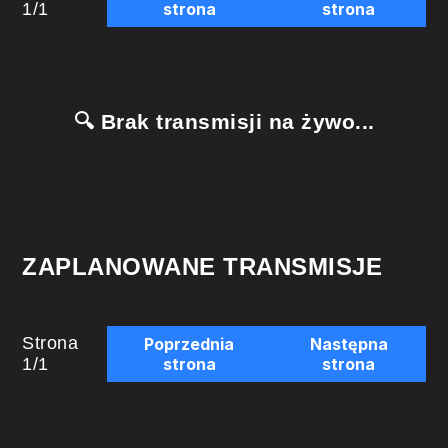
1
/
1
strona
strona
🔍 Brak transmisji na żywo...
ZAPLANOWANE TRANSMISJE
Strona
Poprzednia
Następna
1
/
1
strona
strona