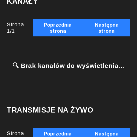
KANAŁY
Strona
Poprzednia
Następna
1
/
1
strona
strona
🔍 Brak kanałów do wyświetlenia...
TRANSMISJE NA ŻYWO
Strona
Poprzednia
Następna