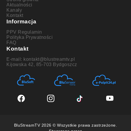
Aktualności
Kanały
Kontakt
Informacja
PPV Regulamin
Polityka Prywatności
FAQ
Kontakt
E-mail: kontakt@blustreamtv.pl
Kijowska 42, 85-703 Bydgoszcz
BluStreamTV 2026 © Wszystkie prawa zastrzeżone.
Stworzone przez